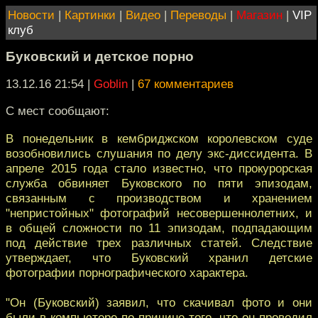
Новости
|
Картинки
|
Видео
|
Переводы
|
Магазин
|
VIP
клуб
Буковский и детское порно
13.12.16 21:54
|
Goblin
|
67 комментариев
С мест сообщают:
В понедельник в кембриджском королевском суде
возобновились слушания по делу экс-диссидента. В
апреле 2015 года стало известно, что прокурорская
служба обвиняет Буковского по пяти эпизодам,
связанным с производством и хранением
"непристойных" фотографий несовершеннолетних, и
в общей сложности по 11 эпизодам, подпадающим
под действие трех различных статей. Следствие
утверждает, что Буковский хранил детские
фотографии порнографического характера.
"Он (Буковский) заявил, что скачивал фото и они
были в компьютере по причине того, что он проводил