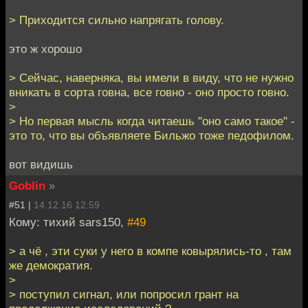
> Приходится сильно напрягать голову.
это ж хорошо
> Сейчас, наверняка, вы имели в виду, что не нужно
вникать в сорта говна, все говно - оно просто говно.
>
> Но первая мысль когда читаешь "оно само такое" -
это то, что вы объявляете Бильжо тоже педофилом.
вот видишь
Goblin
»
#51 |
14.12.16 12:59
Кому: тихий sars150,
#49
> а чё , эти суки у него в компе ковырялись-то , там
же демократия.
>
> поступил сигнал, или попросил грант на