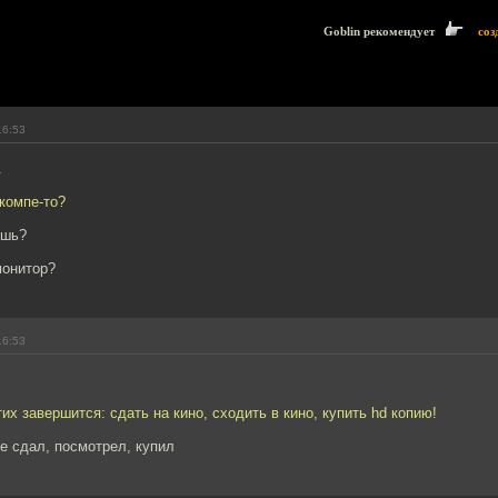
Goblin рекомендует
соз
16:53
1
 компе-то?
ишь?
монитор?
16:53
тих завершится: сдать на кино, сходить в кино, купить hd копию!
же сдал, посмотрел, купил