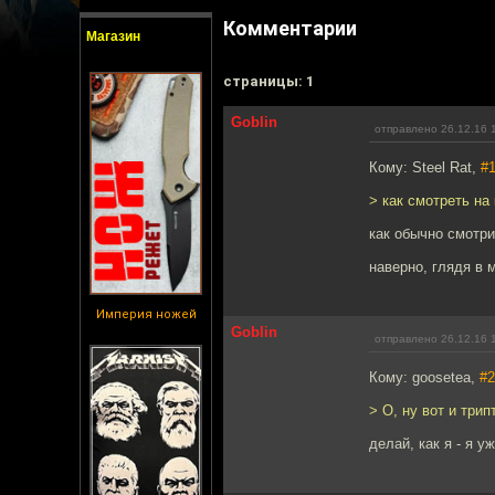
Комментарии
Магазин
cтраницы: 1
Goblin
отправлено 26.12.16 
Кому: Steel Rat,
#
> как смотреть на
как обычно смотр
наверно, глядя в 
Империя ножей
Goblin
отправлено 26.12.16 
Кому: goosetea,
#2
> О, ну вот и трип
делай, как я - я у