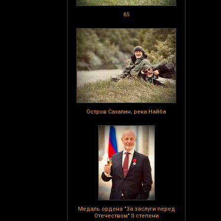
65
Остров Сахалин, река Найба
Медаль ордена "За заслуги перед
Отечеством" II степени