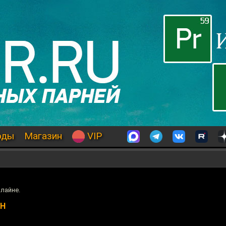
оды
Магазин
VIP
лайне.
ЙН