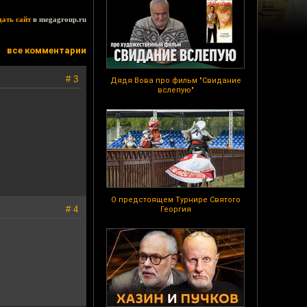
дать сайт
в megagroup.ru
все комментарии
# 3
Дядя Вова про фильм "Свидание
вслепую"
О предстоящем Турнире Святого
# 4
Георгия