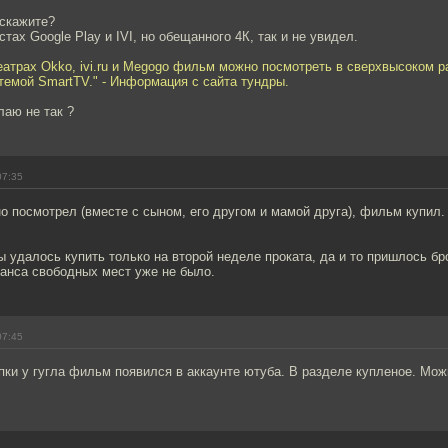
скажите?
тах Google Play и IVI, но обещанного 4К, так и не увидел.
еатрах Okko, ivi.ru и Megogo фильм можно посмотреть в сверхвысоком р
темой SmartTV." - Информация с сайта тундры.
лаю не так ?
07:35
но посмотрел (вместе с сыном, его другом и мамой друга), фильм купил
ты удалось купить только на второй неделе проката, да и то пришлось бр
еанса свободных мест уже не было.
07:45
пки у гугла фильм появился в аккаунте ютуба. В разделе купленое. Мож