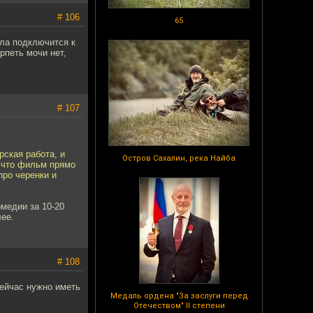
# 106
65
ала подключится к
рпеть мочи нет,
# 107
рская работа, и
Остров Сахалин, река Найба
, что фильм прямо
про черенки и
медии за 10-20
лее.
# 108
сейчас нужно иметь
Медаль ордена "За заслуги перед
Отечеством" II степени