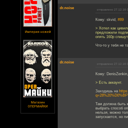
dr.noise
отправлено 27.12.16 
Кому: skvid,
#89
> Хотел как цивил
Империя ножей
предложили подпис
опять 160р спишут
Что-то у тебя не т
dr.noise
отправлено 27.12.16 
Кому: DenisZenkin
> Есть аккаунт.
Заходишь на
https
q=28%20%D0%B
Магазин
Там должна быть к
ОПЕРМАЙКИ
выбрать способ оп
нельзя, можно тол
запускается, но п