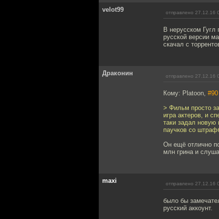
velot99
отправлено 27.12.16 
В нерусском Гугл 
русской версии ма
скачал с торренто
Драконин
отправлено 27.12.16 
Кому: Platoon,
#90
> Фильм просто за
игра актеров, и с
таки задал новую 
паучков со штрафб
Он ещё отлично по
млн грина и слуша
maxi
отправлено 27.12.16 
было бы замечател
русский аккоунт.