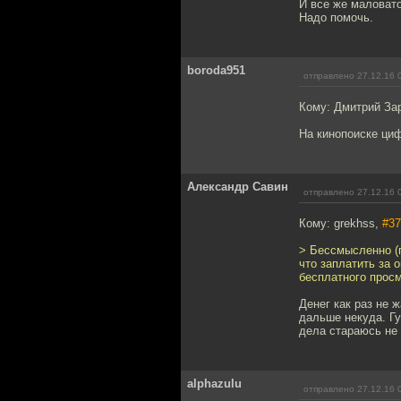
И все же маловат
Надо помочь.
boroda951
отправлено 27.12.16 
Кому: Дмитрий За
На кинопоиске циф
Александр Савин
отправлено 27.12.16 
Кому: grekhss,
#37
> Бессмысленно (п
что заплатить за 
бесплатного просм
Денег как раз не 
дальше некуда. Гу
дела стараюсь не 
alphazulu
отправлено 27.12.16 