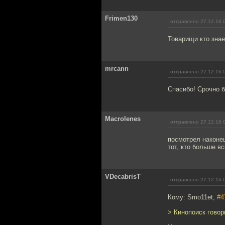
Frimen130
отправлено 27.12.16 
Товарищи кто зна
mrcann
отправлено 27.12.16 
Спасибо! Срочно б
Macrolenes
отправлено 27.12.16 
посмотрел наконец!
тот, кто больше в
VDecabrisT
отправлено 27.12.16 
Кому: Smo11et,
#4
> Кинопоиск говор