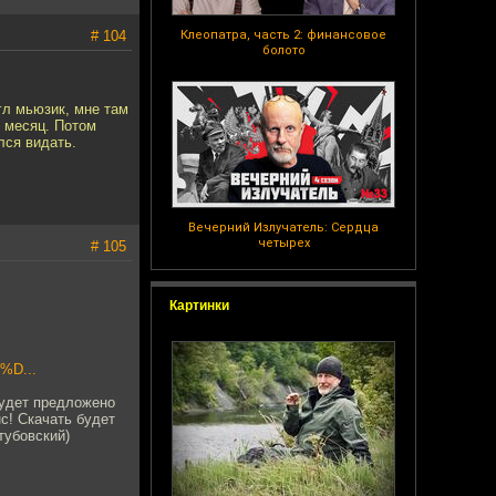
# 104
Клеопатра, часть 2: финансовое
болото
гл мьюзик, мне там
о месяц. Потом
лся видать.
Вечерний Излучатель: Сердца
четырех
# 105
Картинки
D...
будет предложено
с! Скачать будет
тубовский)