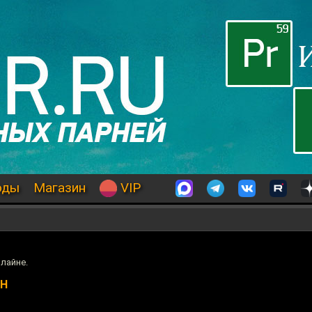
оды
Магазин
VIP
лайне.
ЙН