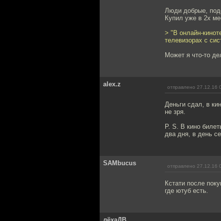
Люди добрые, под
Купил уже в 2х мес
> "В онлайн-кинот
телевизорах с сис
Может я что-то де
alex.z
отправлено 27.12.16 
Деньги сдал, в ки
не зря.
P. S. В кино биле
два дня, в день с
SAMbucus
отправлено 27.12.16 
Кстати после поку
где ютуб есть.
лёхаДВ