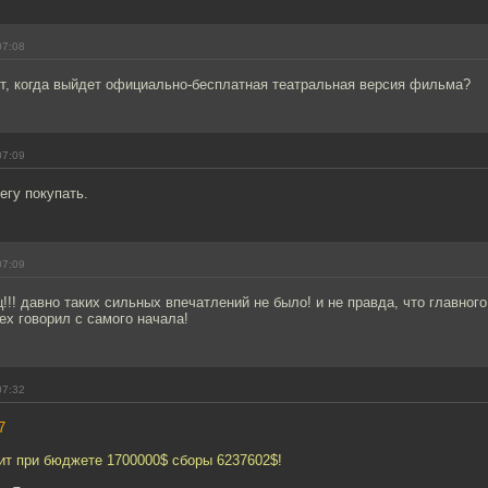
07:08
ет, когда выйдет официально-бесплатная театральная версия фильма?
07:09
егу покупать.
07:09
!! давно таких сильных впечатлений не было! и не правда, что главного 
сех говорил с самого начала!
07:32
7
ит при бюджете 1700000$ сборы 6237602$!