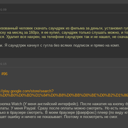
01:09
изованный человек скачать саундрек из фильма за деньги, установил гу
ку на месяц за 160рэ, я ее купил, саундрек только слушать можно, и т
ся. Удалил все нахрен, на телефоне саундтрек так и не нашел, не скача
ак. Я саундтрек качнул с гугла без всяких подписок и прямо на комп.
01:15
,
#96
://play.google.com/store/search?
F%D0%B0%D0%BD%D1%84%D0%B8%D0%BB%D0%BE%D0%B2%D1%86%
нопка Watch (У меня английский интерфейс). После нажатия на кнопку 
латы. У меня Paypal. Сразу после оплаты можно смотреть. Но есть нюан
ько в браузере смотреть. В моем браузере (фаерфокс) плеер (по виду ю
ишет ошибку и ничего не показывает. Поэтому я посмотреть не смог.