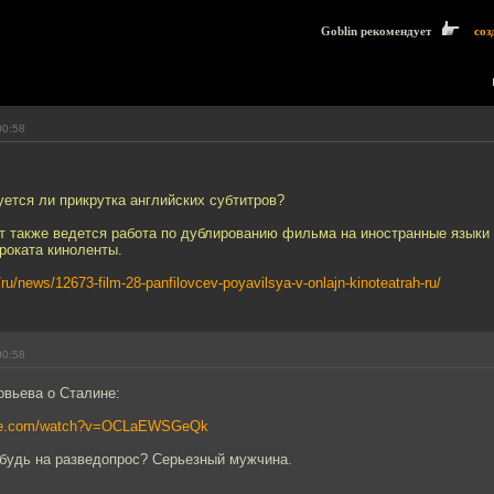
Goblin рекомендует
соз
00:58
уется ли прикрутка английских субтитров?
т также ведется работа по дублированию фильма на иностранные языки 
роката киноленты.
u/ru/news/12673-film-28-panfilovcev-poyavilsya-v-onlajn-kinoteatrah-ru/
00:58
овьева о Сталине:
ube.com/watch?v=OCLaEWSGeQk
ибудь на разведопрос? Серьезный мужчина.