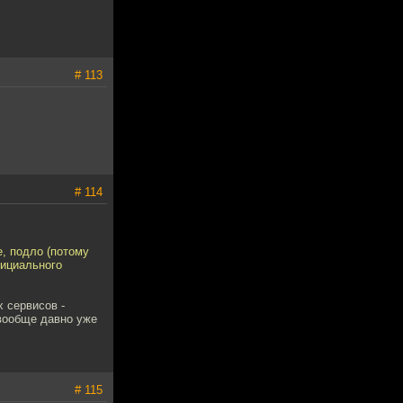
# 113
# 114
е, подло (потому
фициального
х сервисов -
 вообще давно уже
# 115