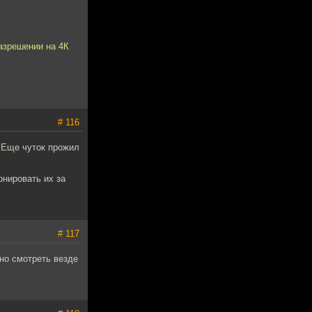
азрешении на 4К
# 116
. Еще чуток прожил
онировать их за
# 117
но смотреть везде