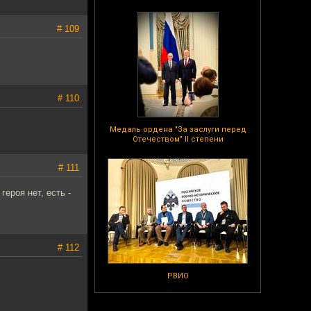
# 109
# 110
Медаль ордена "За заслуги перед
Отечеством" II степени
# 111
героя нет, есть -
# 112
РВИО