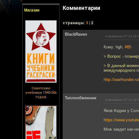
Комментарии
Магазин
cтраницы:
1
| 2
BlackRaven
отправлено 27.12.16 
Кому: hgh,
#85
> Вопрос - планир
> В данный момен
международного п
http://warthunder.r
Советские
учебники 1940-50х
годов
Теплообменник
отправлено 27.12.16 
Яков Кедми у Сол
https://www.yout
Мож заедет как-н