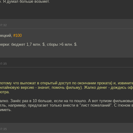
о. Я думал больше возьмет.
07:32
рецкий,
#100
ерки: бюджет 1,7 млн. $, сборы >6 млн. $.
07:35
отому что выложат в открытый доступ по окончании проката) и, извинит
онлайновую версию - значит, помочь фильму). Жалко денег - дождись о
отра.
жалко. Занёс раз в 10 больше, если на то пошло. А вот тупизм фильмовы
гль, например, предлагает только внести в "лист пожеланий". С iтюном
иметь.
07:35