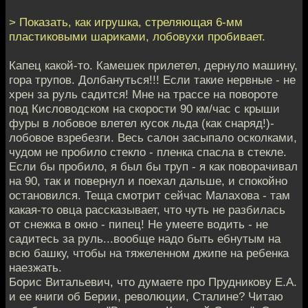
> Показать, как игрушка, стреляющая 6-мм
пластиковыми шариками, лобовухи пробивает.
Капец какой-то. Камешек прилетел, дернуло машину,
гора трупов. Долбануться!!! Если такие нервные - не
хрен за руль садится! Мне на трассе на повороте
под Кисловодском на скорости 90 км/час с крыши
фуры в лобовое влетел кусок льда (как снаряд!)-
лобовое взребезги. Весь салон засыпало осколками,
чудом не пробило стекло - пленка спасла в стекле.
Если бы пробило, я был бы труп - я как поворачивал
на 90, так и повернул и поехал дальше, и спокойно
остановился. Теща смотрит сейчас Малахова - там
какая-то овца рассказывает, что чуть не разбилась
от снежка в окно - пипец! Не умеете водить - не
садитесь за руль...вообще надо быть ебнутым на
всю башку, чтобы на тяжеленном джипе на ребенка
наезжать.
Борис Витальевич, что думаете про Прудникову Е.А.
и ее книги об Берии, революции, Сталине? Читаю