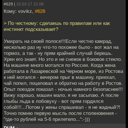
#629 |
16.03.17 21:08
Кому: vovikz,
#628
> По честному: сделаешь по правилам или как
инстинкт подсказывает?
Умирать на своей полосе!!!Если честно камрад,
несколько раз ну что-то похожее было - вот жал на
тормоз, а так - ну прям крайний случай берешь.
Хрен его знает. Но это и не снежок в боковое стекло.
На машине много мотался по России. Когда жена
работала в Лазаревской на Черном море, из Ростова
к ней мотался - вечером прыг в машину, приехал,
чай попил, поцеловал и обратно на работу в Ростов.
Опыт поездок показал - ночью намного безопаснее!!!
Вижу хорошо, машин мало, я не засыпаю. А после
глыбы льда в лобовуху - вот прям гордился
собой!!!...Потом у жены спрашивал - я не жадный?!
Точно помню первую мысль после столкновения -
"где-то рублей на 5-6 прилетело...":-)))
DUM
»