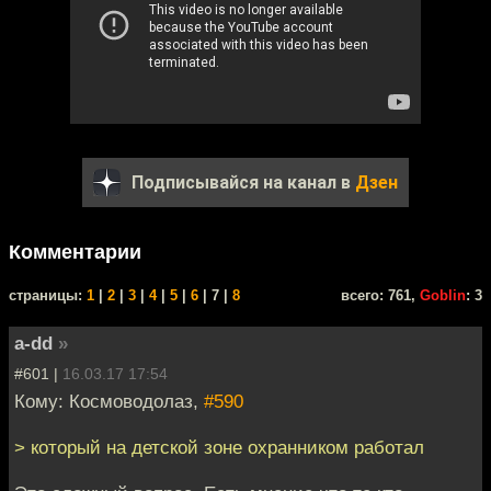
Подписывайся на канал в
Дзен
Комментарии
cтраницы:
1
|
2
|
3
|
4
|
5
|
6
| 7 |
8
всего: 761,
Goblin
: 3
a-dd
»
#601 |
16.03.17 17:54
Кому: Космоводолаз,
#590
> который на детской зоне охранником работал