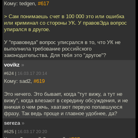
Кому: tedgen,
#617
> Сам понимаешь счет в 100 000 это или ошибка
или криминал со стороны УК. У правовЭда вопрос
упирался в другое.
У "правоведа" вопрос уписрался в то, что УК не
выполнила требование российского
законодательства. Для тебя это "другое"?
vovikz
»
#624 |
16.03.17 20:14
Кому: sad2,
#619
Это ничего. Это бывает, когда "тут вижу, а тут не
вижу", когда влезают в середину обсуждения, и не
вникая о чем речь, хватают первую попавшуюся
фразу. Так ведь проще и главное удобнее, да?
sereza
»
#625 |
16.03.17 20:20