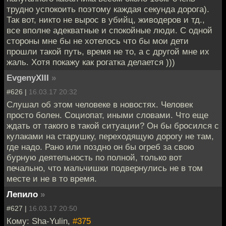
трудно успокоить поэтому каждая секунда дорога).
Так вот, никто не вырос в убийц, живодеров и тд.,
все вполне адекватные и спокойные люди. С одной
стороны мне бы не хотелось что бы мои дети
прошли такой путь, время не то, а с другой мне их
жаль. Хотя покажу как рогатка делается )))
EvgenyXIII
»
#626 |
16.03.17 20:32
Слушал об этом человеке в новостях. Человек
просто болен. Социопат, иными словами. Что еще
ждать от такого в такой ситуации? Он бы бросился с
кулаками на старушку, переходящую дорогу не там,
где надо. Рано или поздно он бы огреб за свою
бурную деятельность по полной, только вот
печально, что мальчишки подвернулись не в том
месте и не в то время.
Лепило
»
#627 |
16.03.17 20:50
Кому: Sha-Yulin,
#375