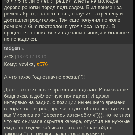
то ли 5 то ли 6 лет. Я решил влезть на молодое
дерево ранетки перед подъездом. Был пойман за
ремень брюк, стащен в низ, получил затрещену и
доставлен родителям. Там еще получил по жопе
ремнем и был поставлен в угол часа на три. В
процессе стояния были сделаны выводы и больше я
не попадался.
tedgen
»
#608 |
16.03.17 18:10
Кому: vovikz,
#576
А что такое "однозначно срезал“?!
Да нет он почти все правильно сделал. И вызвал не
бандюков, а доблестную полицию)! И давая
интервью на радио, с позиции нынешнего времени
говорил все верно, про частную собственнось(почти
как Миронов из “Берегись автомобиля“))), но не зная
что его снимала скрытая камера, опустил не нужные
ему(а не будем забывать, что он “правовЭд и
законник") штришки, на которые почему то