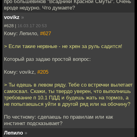
про большевиков "Всадники Красной Смуты". Очень
вроде недурно. Что думаете?
vovikz
»
#628 |
16.03.17 20:53
Кому: Лепило,
#627
> Если такие нервные - не хрен за руль садится!
Который раз задаю простой вопрос:
Кому: vovikz,
#205
> Ты едешь в левом ряду. Тебе со встречки вылетает
самосвал. Скажи, ты твердо уверен, что выполнишь
требование п 10.1 ПДД и будешь жать на тормоз, а
не попытаешься уйти в другой ряд или на обочину?
По честному: сделаешь по правилам или как
инстинкт подсказывает?
Лепило
»