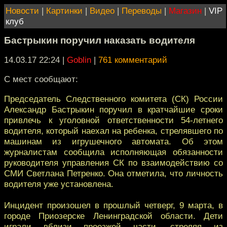
Новости
|
Картинки
|
Видео
|
Переводы
|
Магазин
|
VIP
клуб
Бастрыкин поручил наказать водителя
14.03.17 22:24
|
Goblin
|
761 комментарий
С мест сообщают:
Председатель Следственного комитета (СК) России
Александр Бастрыкин поручил в кратчайшие сроки
привлечь к уголовной ответственности 54-летнего
водителя, который наехал на ребенка, стрелявшего по
машинам из игрушечного автомата. Об этом
журналистам сообщила исполняющая обязанности
руководителя управления СК по взаимодействию со
СМИ Светлана Петренко. Она отметила, что личность
водителя уже установлена.
Инцидент произошел в прошлый четверг, 9 марта, в
городе Приозерске Ленинградской области. Дети
играли вблизи проезжей части, стреляя из