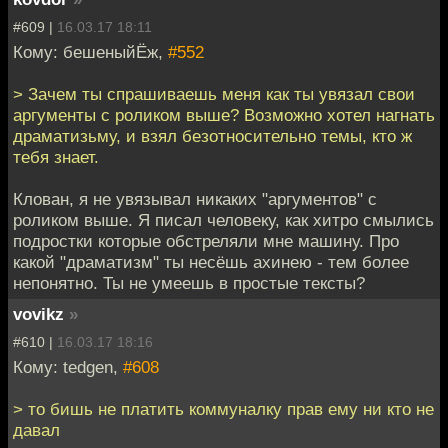
#609 |
16.03.17 18:11
Кому: бешеныйЁж,
#552
> Зачем ты спрашиваешь меня как ты увязал свои
аргументы с роликом выше? Возможно хотел нагнать
драматизьму, и взял безотносительно темы, кто ж
тебя знает.
Клован, я не увязывал никаких "аргументов" с
роликом выше. Я писал человеку, как хитро смылись
подростки которые обстреляли мне машину. Про
какой "драматизм" ты несёшь ахинею - тем более
непонятно. Ты не умеешь в простые тексты?
vovikz
»
#610 |
16.03.17 18:16
Кому: tedgen,
#608
> то бишь не платить коммуналку прав ему ни кто не
давал