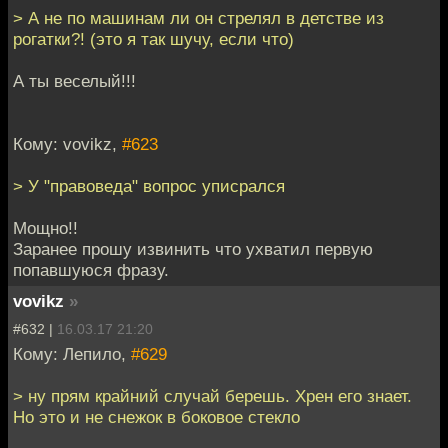
> А не по машинам ли он стрелял в детстве из
рогатки?! (это я так шучу, если что)
А ты веселый!!!
Кому: vovikz,
#623
> У "правоведа" вопрос уписрался
Мощно!!
Заранее прошу извинить что ухватил первую
попавшуюся фразу.
vovikz
»
#632 |
16.03.17 21:20
Кому: Лепило,
#629
> ну прям крайний случай берешь. Хрен его знает.
Но это и не снежок в боковое стекло