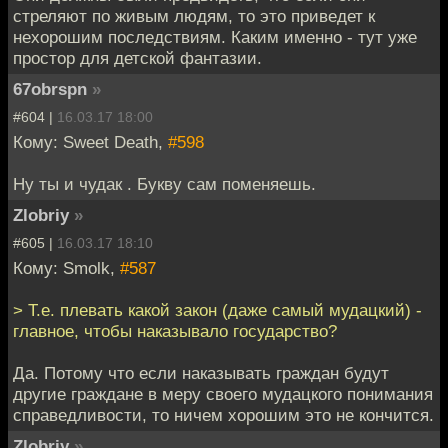
стреляют по живым людям, то это приведет к
нехорошим последствиям. Каким именно - тут уже
простор для детской фантазии.
67obrspn
»
#604 |
16.03.17 18:00
Кому: Sweet Death,
#598
Ну ты и чудак . Букву сам поменяешь.
Zlobriy
»
#605 |
16.03.17 18:10
Кому: Smolk,
#587
> Т.е. плевать какой закон (даже самый мудацкий) -
главное, чтобы наказывало государство?
Да. Потому что если наказывать граждан будут
другие граждане в меру своего мудацкого понимания
справедливости, то ничем хорошим это не кончится.
Zlobriy
»