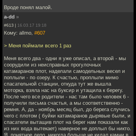
Вроде понял малой.
a-dd
»
#613 |
16.03.17 19:18
Кому: allmo,
#607
> Меня поймали всего 1 раз
Меня всего два - одни я уже описал, а второй - мы
соорудили из неисправных прогулочных
катамаранов плот, наделали самодельных весел и
поплыли - по озеру. К счастью, проплыли мимо
спасательной станции, откуда тут же вышла
моторка, взяла нас на буксир и утащила к берегу.
После чего все родители - нас там было человек 6 -
получили письма счастья, а мы соответственно -
ремня. А, да - ноябрь месяц был, до берега случись
чего с плотом ( буйки катамаранов дырявые были, и
спасатели вытащив плот на берег нам показали как
из них вода вытекает) наверное не доплыл бы никто.
Я, понятное дело, никогда больше не кидал камни в