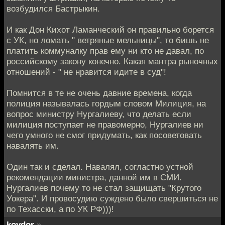
возбудился Бастрыкин.
И как Дон Кихот Ламанческий он правильно борется
с УК, но ломать " ветряные мельницы", то бишь не
платить коммуналку прав ему ни кто не давал, по
российскому закону конечно. Какая мантра рыночных
отношений - " не нравится идите в суд"!
Помнится в те не очень давние времена, когда
полиция называлась гордым словом Милиция, на
вопрос министру Нургалиеву, что делать если
милиция поступает не правомерно, Нургалиев ни
чего умного не смог придумать, как посоветовать
навалять им.
Один так и сделал. Навалял, согластно устной
рекомендации министра, данной им в СМИ.
Нургалиев почему то не стал защищать "Крутого
Уокера". И провосудию суждено было свершиться не
по Техасски, а по УК РФ)))!
kovdor
»