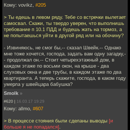
Кому: vovikz,
#205
> Ты едешь в левом ряду. Тебе со встречки вылетает
самосвал. Скажи, ты твердо уверен, что выполнишь
требование п 10.1 ПДД и будешь жать на тормоз, а
не попытаешься уйти в другой ряд или на обочину?
- Извиняюсь, не смог бы,-- сказал Швейк.-- Однако
мне тоже хочется, господа, задать вам одну загадку,-
- продолжал он.-- Стоит четырехэтажный дом, в
каждом этаже по восьми окон, на крыше - два
слуховых окна и две трубы, в каждом этаже по два
квартиранта. А теперь скажите, господа, в каком году
умерла у швейцара бабушка?
Smolk
»
#620 |
16.03.17 19:29
Кому: allmo,
#607
> В процессе стояния были сделаны выводы
[и
больше я не попадался]
.