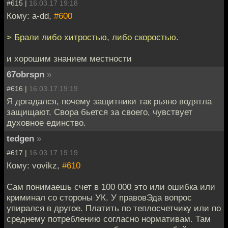
#615 |
16.03.17 19:18
Кому: a-dd,
#600
> Брали либо хитростью, либо скоростью.
и хорошим знанием местности
67obrspn
»
#616 |
16.03.17 19:19
Я догадался, почему защитники так рьяно водятла
защищают. Свора бьется за своего, чувствует
духовное единство.
tedgen
»
#617 |
16.03.17 19:19
Кому: vovikz,
#610
Сам понимаешь счет в 100 000 это или ошибка или
криминал со стороны УК. У правовЭда вопрос
упирался в другое. Платить по теплосчетчику или по
среднему потреблению согласно нормативам. Там