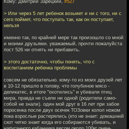
Кому: Дмитрий Зарецкий,
#527
> Или через 5 лет ребенок возьмет и ни с того, ни с
сего поймет, что поступать так, как он поступает,
нельзя
именно так, по крайней мере так произошло со мной
и моими друзьями. уважаемый, прочти пожалуйста
пост 526 ни отнять ни прибавить.
> этого достаточно, чтобы понять, что с
воспитанием ребенка проблемы
совсем не обязательно. кому-то из моих друзей лет
в 10-12 пришло в голову, что голубиное мясо -
деликатес, в итоге "охотились" и убивали птиц
мира, правда не съели ни одной (родители само-
собой не знали). один мой друг в 16 лет при забое
поросенка после двух осечек ТОЗовки колол ножом
пока взрослые растерялись (кто не знает: домашний
скот четко знает когда его собираются убивать, и
напуганного кабанчика весом около 100кг очень