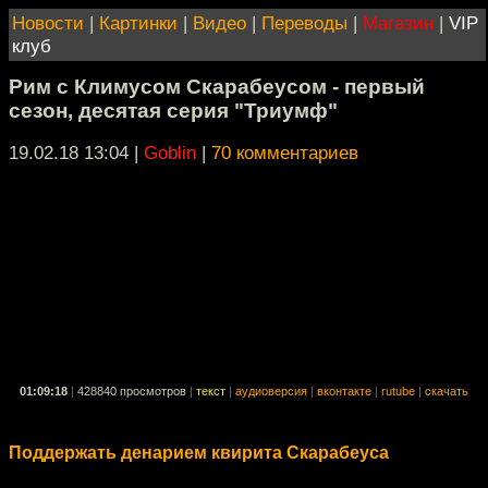
Новости
|
Картинки
|
Видео
|
Переводы
|
Магазин
|
VIP
клуб
Рим с Климусом Скарабеусом - первый
сезон, десятая серия "Триумф"
19.02.18 13:04
|
Goblin
|
70 комментариев
01:09:18
|
428840 просмотров
|
текст
|
аудиоверсия
|
вконтакте
|
rutube
|
скачать
Поддержать денарием квирита Скарабеуса