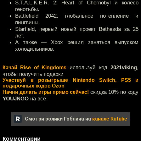
S.T.A.L.K.E.R. 2: Heart of Chernobyl и колесо
генотьбы.
Battlefield 2042, глобальное потепление и
пингвины.
Starfield, первый новый проект Bethesda за 25
лет.
А также — Xbox решил заняться выпуском
холодильников.
используй код
2021viking
,
Качай Rise of Kingdoms
чтобы получить подарки
Участвуй в розыгрыше Nintendo Switch, PS5 и
подарочных кодов Ozon
скидка 10% по коду
Начни делать игры прямо сейчас!
YOUJNGO
на всё
Смотри ролики Гоблина на
канале Rutube
Комментарии