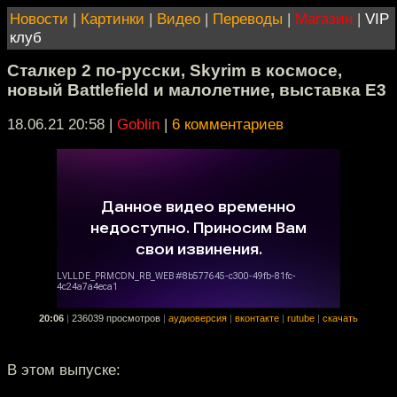
Новости
|
Картинки
|
Видео
|
Переводы
|
Магазин
|
VIP
клуб
Сталкер 2 по-русски, Skyrim в космосе,
новый Battlefield и малолетние, выставка E3
18.06.21 20:58
|
Goblin
|
6 комментариев
20:06
|
236039 просмотров
|
аудиоверсия
|
вконтакте
|
rutube
|
скачать
В этом выпуске: