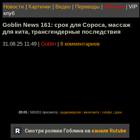
Новости
|
Картинки
|
Видео
|
Переводы
|
Магазин
|
VIP
клуб
Goblin News 161: срок для Сороса, массаж
для кита, трансгендерные последствия
31.08.25 11:49
|
Goblin
|
8 комментариев
28:05
|
565201 просмотр
|
аудиоверсия
|
вконтакте
|
rutube
|
дзен
Смотри ролики Гоблина на
канале Rutube