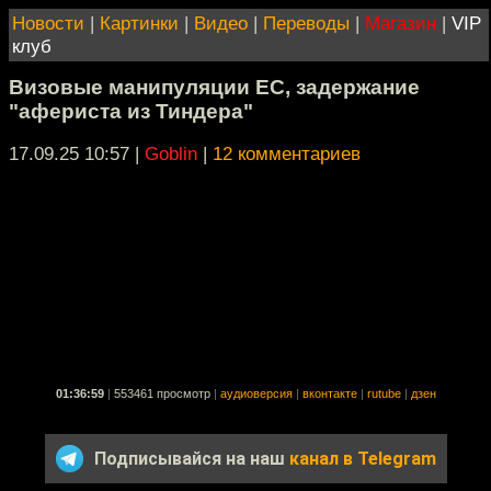
Новости
|
Картинки
|
Видео
|
Переводы
|
Магазин
|
VIP
клуб
Визовые манипуляции ЕС, задержание
"афериста из Тиндера"
17.09.25 10:57
|
Goblin
|
12 комментариев
01:36:59
|
553461 просмотр
|
аудиоверсия
|
вконтакте
|
rutube
|
дзен
Подписывайся на наш
канал в Telegram