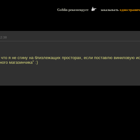
Goblin рекомендует
заказывать
одностранич
22:38
 что я не сгину на близлежащих просторах, если поставлю виниловую ис
ого магазинчика" :)