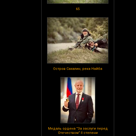
65
Остров Сахалин, река Найба
Медаль ордена "За заслуги перед
Отечеством" II степени