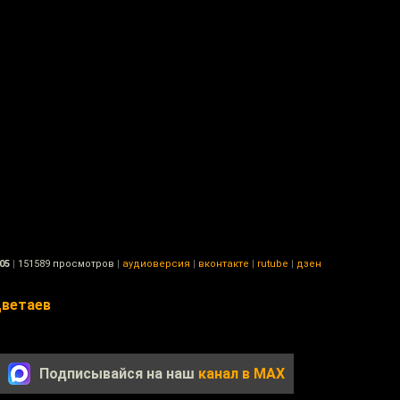
05
|
151589 просмотров
|
аудиоверсия
|
вконтакте
|
rutube
|
дзен
Цветаев
Подписывайся на наш
канал в MAX