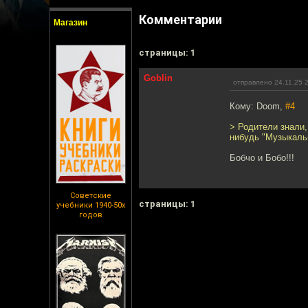
Комментарии
Магазин
cтраницы: 1
Goblin
отправлено 24.11.25 
Кому: Doom,
#4
> Родители знали,
нибудь "Музыкальн
Бобчо и Бобо!!!
Советские
cтраницы: 1
учебники 1940-50х
годов