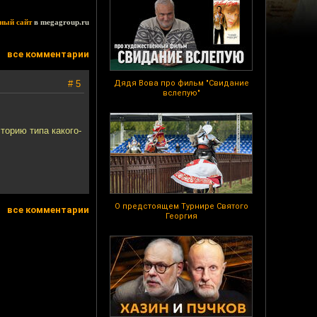
ный сайт
в megagroup.ru
все комментарии
# 5
Дядя Вова про фильм "Свидание
вслепую"
торию типа какого-
О предстоящем Турнире Святого
все комментарии
Георгия