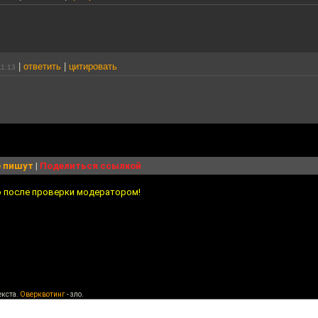
|
ответить
|
цитировать
11:13
 пишут
|
Поделиться ссылкой
о после проверки модератором!
екста.
Оверквотинг
- зло.