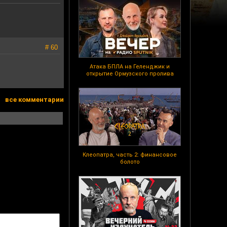
# 60
Атака БПЛА на Геленджик и
открытие Ормузского пролива
все комментарии
Клеопатра, часть 2: финансовое
болото