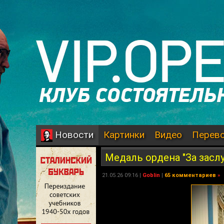
Картинки
Видео
Перев
Новости
Медаль ордена "За заслу
21.05.26 09:16 |
Goblin
|
65 комментариев
»