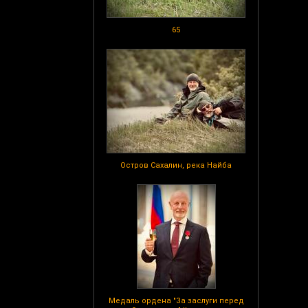
65
Остров Сахалин, река Найба
Медаль ордена "За заслуги перед