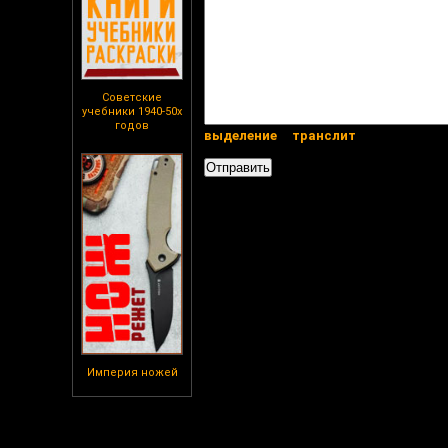
Советские
учебники 1940-50х
годов
выделение
транслит
Империя ножей