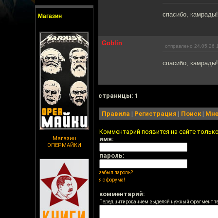
спасибо, камрады!
Магазин
Goblin
отправлено 24.05.26 
спасибо, камрады!
cтраницы: 1
Правила
|
Регистрация
|
Поиск
|
Мне
Комментарий появится на сайте тольк
Магазин
имя:
ОПЕРМАЙКИ
пароль:
забыл пароль?
я с форума!
комментарий:
Перед цитированием выделяй нужный фрагмент т