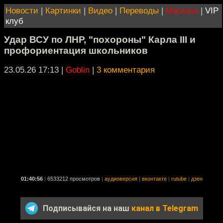
Новости
|
Картинки
|
Видео
|
Переводы
|
Магазин
|
VIP
клуб
Удар ВСУ по ЛНР, "похороны" Карла III и
профориентация школьников
23.05.26 17:13
|
Goblin
|
3 комментария
01:40:56
|
6533212 просмотров
|
аудиоверсия
|
вконтакте
|
rutube
|
дзен
Подписывайся на наш
канал в Telegram