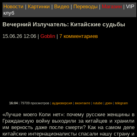
Новости
|
Картинки
|
Видео
|
Переводы
|
Магазин
|
VIP
клуб
Вечерний Излучатель: Китайские судьбы
15.06.26 12:06
|
Goblin
|
7 комментариев
16:04
|
79709 просмотров
|
аудиоверсия
|
вконтакте
|
rutube
|
дзен
|
telegram
«Лучше моего Коли нет»: почему русские женщины в
Гражданскую войну выходили за китайцев и хранили
им верность даже после смерти? Как на самом деле
китайские интернационалисты спасали нашу страну и