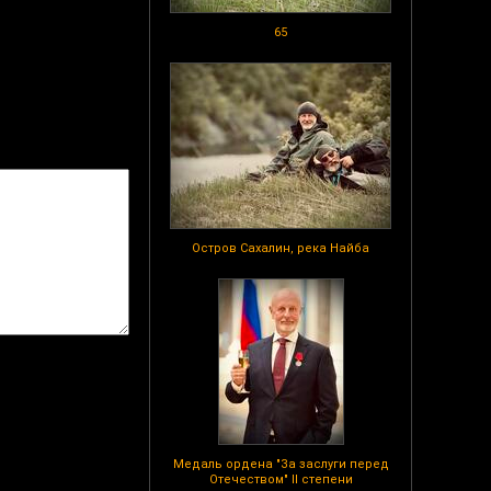
65
Остров Сахалин, река Найба
Медаль ордена "За заслуги перед
Отечеством" II степени