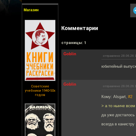
Магазин
Комментарии
cтраницы: 1
Goblin
отправлено 28.06.26 
юбилейный выпус
Goblin
Советские
отправлено 28.06.26 
учебники 1940-50х
годов
Кому: Alsgart,
#2
> а то нынче всем 
да уже досталось 
всегда в канистру