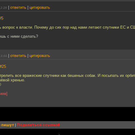
|
ответить
|
цитировать
12:28
#5
ь вопрос к власти. Почему до сих пор над нами летают спутники ЕС и С
ешь с ними сделать?
|
ответить
|
цитировать
13:44
#25
релить все вражеские спутники как бешеных собак. И посыпать их орбит
шёвой хренью.
©
ием]
 пишут
|
Поделиться ссылкой