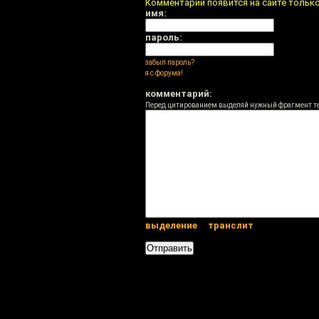
Комментарий появится на сайте тольк
имя:
пароль:
забыл пароль?
я с форума!
комментарий:
Перед цитированием выделяй нужный фрагмент т
выделение
транслит