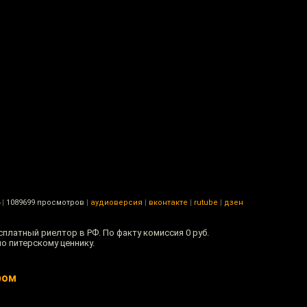
|
1089699 просмотров
|
аудиоверсия
|
вконтакте
|
rutube
|
дзен
латный риелтор в РФ. По факту комиссия 0 руб.
по питерскому ценнику.
ром