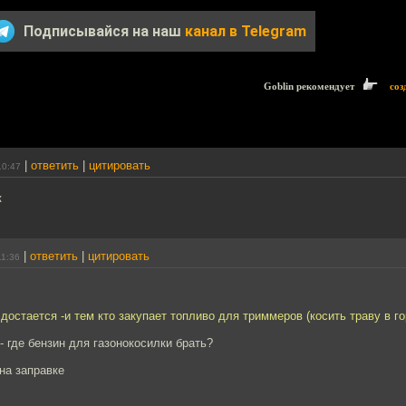
Подписывайся на наш
канал в Telegram
Goblin рекомендует
соз
|
ответить
|
цитировать
10:47
к
|
ответить
|
цитировать
11:36
достается -и тем кто закупает топливо для триммеров (косить траву в го
- где бензин для газонокосилки брать?
 на заправке