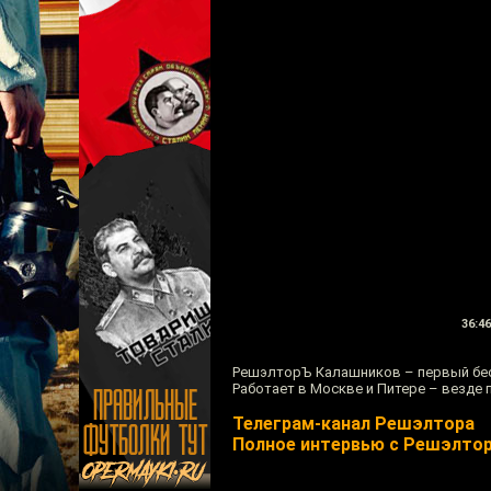
36:46
РешэлторЪ Калашников – первый бесп
Работает в Москве и Питере – везде 
Телеграм-канал Решэлтора
Полное интервью с Решэлто