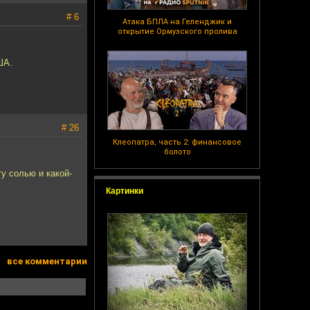
# 6
Атака БПЛА на Геленджик и
открытие Ормузского пролива
ША.
# 26
Клеопатра, часть 2: финансовое
болото
у солью и какой-
Картинки
все комментарии