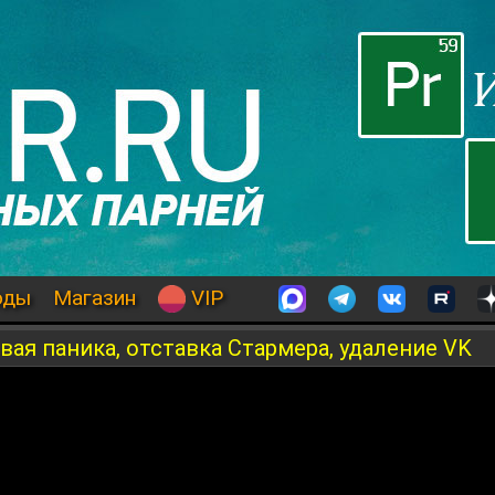
оды
Магазин
VIP
овая паника, отставка Стармера, удаление VK