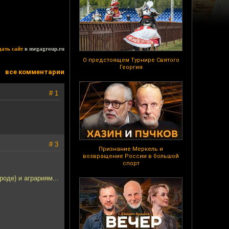
дать сайт
в megagroup.ru
О предстоящем Турнире Святого
Георгия
все комментарии
# 1
# 3
Признание Меркель и
возвращение России в большой
спорт
роде) и аграриям...