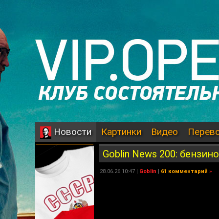
Картинки
Видео
Перев
Новости
Goblin News 200: бензин
28.06.26 10:47 |
Goblin
|
61 комментарий
»