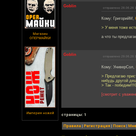
Goblin
отправлено 28.06.26 
Кому: ГригорийМ,
> У меня тоже ест
Магазин
а что ты предлага
ОПЕРМАЙКИ
Goblin
отправлено 29.06.26 
Кому: УниверСол,
> Предлагаю прист
нибудь другой де
> Так - победим!!!
[смотрит с уважен
Империя ножей
cтраницы: 1
Правила
|
Регистрация
|
Поиск
|
Мне