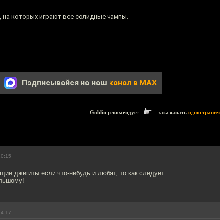
, на которых играют все солидные чампы.
Подписывайся на наш
канал в MAX
Goblin рекомендует
заказывать
одностранич
20:15
щие джигиты если что-нибудь и любят, то как следует.
ольшому!
14:17