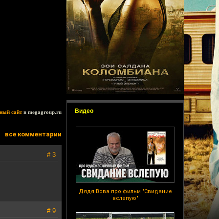
Видео
ный сайт
в megagroup.ru
все комментарии
# 3
Дядя Вова про фильм "Свидание
вслепую"
# 9