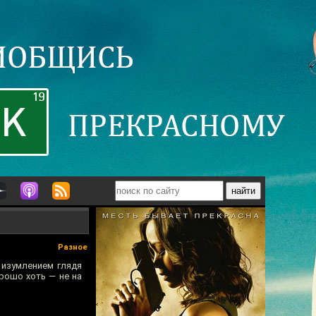
Разное
 изумлением глядя
рошо хоть — не на