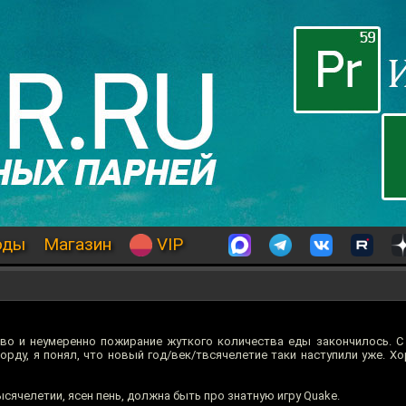
оды
Магазин
VIP
ство и неумеренно пожирание жуткого количества еды закончилось. С
рду, я понял, что новый год/век/твсячелетие таки наступили уже. Хо
сячелетии, ясен пень, должна быть про знатную игру Quake.