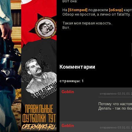
Вот она:
На
[Stomped]
подвесили
[обзор]
карт
Обзор не простой, а лично от fatal1ty.
Такая моя первая новость.
Вот.
Комментарии
cтраницы: 1
Goblin
отправлено 02.01.01 
Потому что настоя
Делать - так по б
Goblin
отправлено 03.01.01 