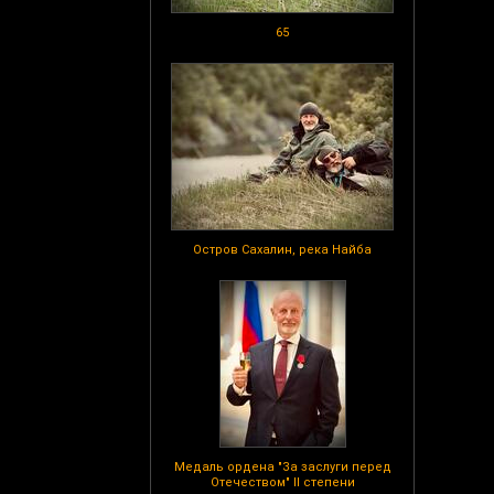
65
Остров Сахалин, река Найба
Медаль ордена "За заслуги перед
Отечеством" II степени