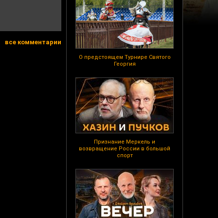
все комментарии
О предстоящем Турнире Святого
Георгия
Признание Меркель и
возвращение России в большой
спорт