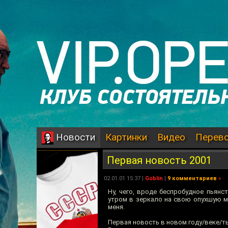
Картинки
Видео
Перев
Новости
Первая новость 2001
02.01.01 15:37 |
Goblin
|
9 комментариев
»
Ну, чего, вроде беспробудное пьян
утром в зеркало на свою опухшую мо
меня.
Первая новость в новом году/веке/ты