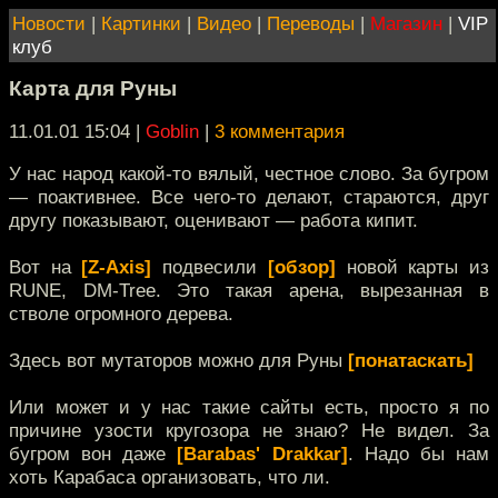
Новости
|
Картинки
|
Видео
|
Переводы
|
Магазин
|
VIP
клуб
Карта для Руны
11.01.01 15:04
|
Goblin
|
3 комментария
У нас народ какой-то вялый, честное слово. За бугром
— поактивнее. Все чего-то делают, стараются, друг
другу показывают, оценивают — работа кипит.
Вот на
[Z-Axis]
подвесили
[обзор]
новой карты из
RUNE, DM-Tree. Это такая арена, вырезанная в
стволе огромного дерева.
Здесь вот мутаторов можно для Руны
[понатаскать]
Или может и у нас такие сайты есть, просто я по
причине узости кругозора не знаю? Не видел. За
бугром вон даже
[Barabas' Drakkar]
. Надо бы нам
хоть Карабаса организовать, что ли.