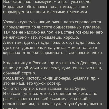
Все остальное - коммунизм и пр. - уже после.
Моральная обстановка - она, камрады, тоже
формируется не политическими течениями.
Уровень культуры нации очень легко определяется.
Определяется по чистоте общественных туалетов.
Там где не нассано на пол и на стене говном ничего
не написано - это, понимаешь, хорошо.
А вот там, где ссут куда попало, срут куда попало,
где стоит дикая вонь и на унитаз можно только в
кирзачах от двери запрыгивать - там совсем плохо.
Когда я вижу в России сортир как в х/ф Десперадо -
на полу слой мочи и повсюду кучи говна - это наш,
обычный сортир.
Когда вижу чистоту, кондиционеры, бумагу и пр. -
это не наш, это чужой сортир.
Он, этот сортир, к нам завезен из-за бугра.
И он сам - унитаз, который сливает дерьмо, а не
размазывает его по себе самому - и способы
пользования им, включая туалетную бумагу вместо
пальца.