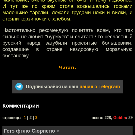
И тут же по краям стола возвышались горками
маленькие тарелки, лежали грудами ножи и вилки, и
стояли корзиночки с хлебом.
Настоятельно рекомендую почитать всем, кто так
сильно не любит "буржуев" и считает что несчастный
русский народ загубили проклятые большевики,
создавшие в стране нездоровую моральную
обстановку.
Читать
Подписывайся на наш
канал в Telegram
Комментарии
cтраницы:
1
| 2 |
3
всего: 228,
Goblin
: 29
Гетэ фгяю Сюрпегю
»