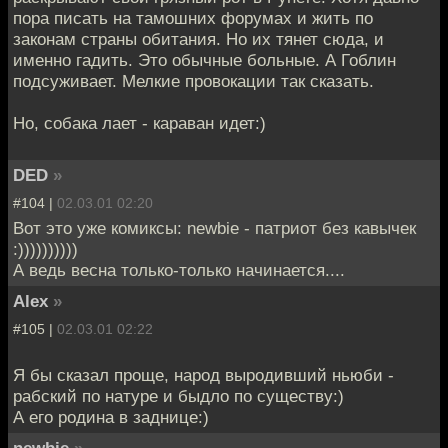
пора писать на тамошних форумах и жить по
законам страны обитания. Но их тянет сюда, и
именно гадить. Это обычные больные. А Гоблин
подсуживает. Мелкие провокации так сказать.
Но, собака лает - караван идет:)
DED
»
#104 |
02.03.01 02:20
Вот это уже комиксы: newbie - патриот без кавычек
:))))))))))
А ведь весна только-только начинается....
Alex
»
#105 |
02.03.01 02:22
Я бы сказал проще, народ выродивший ньюби -
рабский по натуре и быдло по существу:)
А его родина в заднице:)