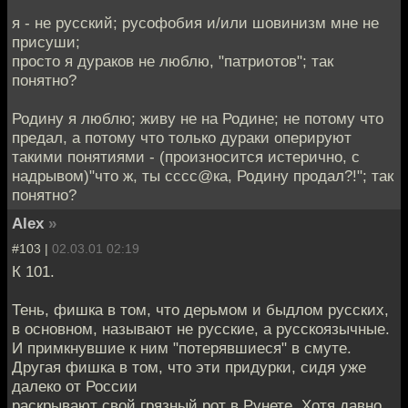
я - не русский; русофобия и/или шовинизм мне не
присуши;
просто я дураков не люблю, "патриотов"; так
понятно?
Родину я люблю; живу не на Родине; не потому что
предал, а потому что только дураки оперируют
такими понятиями - (произносится истерично, с
надрывом)"что ж, ты сссс@ка, Родину продал?!"; так
понятно?
Alex
»
#103 |
02.03.01 02:19
К 101.
Тень, фишка в том, что дерьмом и быдлом русских,
в основном, называют не русские, а русскоязычные.
И примкнувшие к ним "потерявшиеся" в смуте.
Другая фишка в том, что эти придурки, сидя уже
далеко от России
раскрывают свой грязный рот в Рунете. Хотя давно