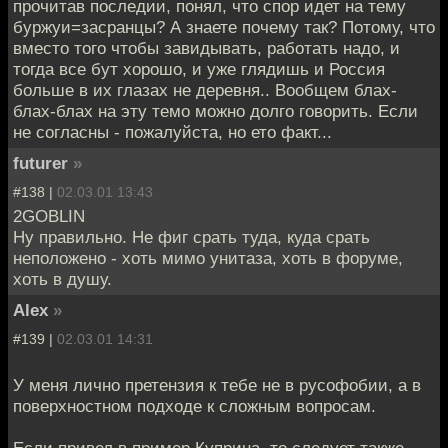
прочитав последии, понял, что спор идет на тему
буржуи=засранцы? А знаете почему так? Потому, что
вместо того чтобы завидывать, работать надо, и
тогда все бут хорошо, и уже глядишь и Россия
больше в их глазах не деревня.. Вообщем блах-
блах-блах на эту темо можно долго говорить. Если
не согласны - пожалуйста, но ето факт...
futurer
»
#138 |
02.03.01 13:43
2GOBLIN
Ну правильно. Не фиг срать туда, куда срать
неположено - хоть мимо унитаза, хоть в форуме,
хоть в душу.
Alex
»
#139 |
02.03.01 14:31
У меня лично претензия к тебе не в русофобии, а в
поверхностном подходе к сложным вопросам.
Если привел в пример Куприна, то следует также