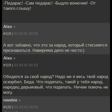
-Пидарас! -Сам пидарас! -Быдло вонючее! -От
такого слышу!
Alex
»
#118 |
02.03.01 02:50
А вот забавно, что это за народ, который стесняется
признаваться. Наверняка дело не чисто:)
Alex
»
#119 |
02.03.01 02:52
Обиделся за свой народ? Надо же я весь твой народ
оскорбил. Беда. Что поделать, такой у тебя народ,
народец дерьмовый, что поделать. Ничем помочь не
могу.
newbie
»
#120 |
02.03.01 02:52