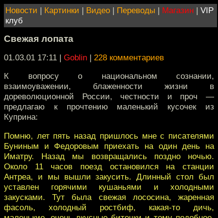
Новости
|
Картинки
|
Видео
|
Переводы
|
Магазин
|
VIP
клуб
Свежая лопата
01.03.01 17:11
|
Goblin
|
228 комментариев
К вопросу о национальном сознании,
взаимоуважении, блаженности жизни в
дореволюционной России, честности и проч —
предлагаю к прочтению маленький кусочек из
Куприна:
Помню, лет пять назад пришлось мне с писателями
Буниным и Федоровым приехать на один день на
Иматру. Назад мы возвращались поздно ночью.
Около 11 часов поезд остановился на станции
Антреа, и мы вышли закусить. Длинный стол был
уставлен горячими кушаньями и холодными
закусками. Тут была свежая лососина, жаренная
фасоль, холодный ростбиф, какая-то дичь,
маленькие, очень вкусные биточки и тому подобное.