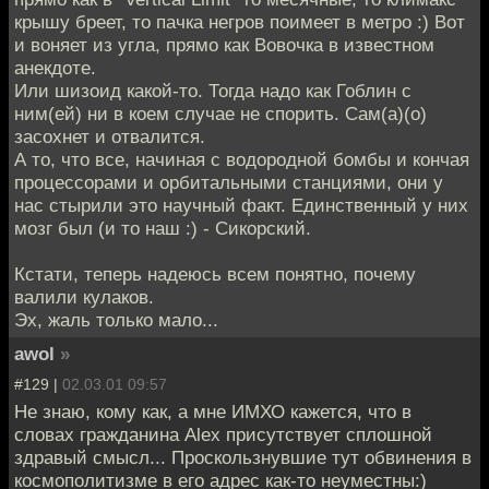
крышу бреет, то пачка негров поимеет в метро :) Вот
и воняет из угла, прямо как Вовочка в известном
анекдоте.
Или шизоид какой-то. Тогда надо как Гоблин с
ним(ей) ни в коем случае не спорить. Сам(а)(о)
засохнет и отвалится.
А то, что все, начиная с водородной бомбы и кончая
процессорами и орбитальными станциями, они у
нас стырили это научный факт. Единственный у них
мозг был (и то наш :) - Сикорский.
Кстати, теперь надеюсь всем понятно, почему
валили кулаков.
Эх, жаль только мало...
awol
»
#129 |
02.03.01 09:57
Не знаю, кому как, а мне ИМХО кажется, что в
словах гражданина Alex присутствует сплошной
здравый смысл... Проскользнувшие тут обвинения в
космополитизме в его адрес как-то неуместны:)