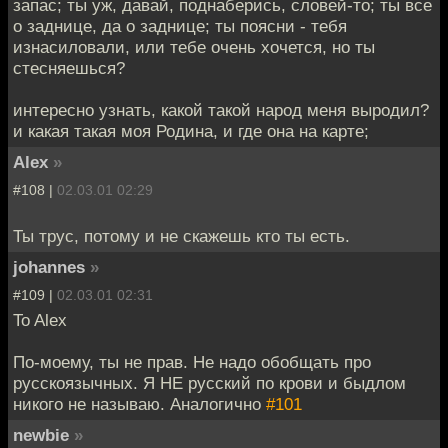
запас; ты уж, давай, поднаберись, словей-то; ты все
о заднице, да о заднице; ты поясни - тебя
изнасиловали, или тебе очень хочется, но ты
стесняешься?
интересно узнать, какой такой народ меня выродил?
и какая такая моя Родина, и где она на карте;
Alex
»
#108 |
02.03.01 02:29
Ты трус, потому и не скажешь кто ты есть.
johannes
»
#109 |
02.03.01 02:31
To Alex
По-моему, ты не прав. Не надо обобщать про
русскоязычных. Я НЕ русский по крови и быдлом
никого не называю. Аналогично
#101
newbie
»