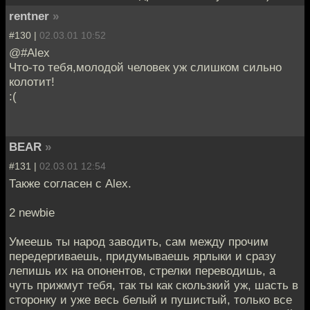
rentner
»
#130 |
02.03.01 10:52
@#Alex
Что-то тебя,молодой человек уж слишком сильно
колотит!
:(
BEAR
»
#131 |
02.03.01 12:54
Также согласен с Alex.
2 newbie
Умеешь ты народ заводить, сам между прочим
передергиваешь, придумываешь ярлыки и сразу
лепишь их на опонентов, стрелки переводишь, а
чуть прижмут тебя, так ты как скользкий уж, шасть в
сторонку и уже весь белый и пушистый, только все