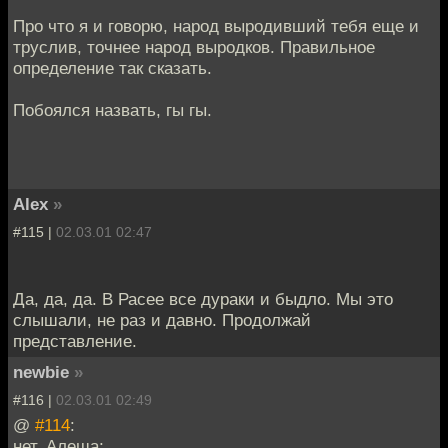
Про что я и говорю, народ выродивший тебя еще и
труслив, точнее народ выродков. Правильное
определение так сказать.
Побоялся назвать, гы гы.
Alex
»
#115 |
02.03.01 02:47
Да, да, да. В Расее все дураки и быдло. Мы это
слышали, не раз и давно. Продолжай
представление.
newbie
»
#116 |
02.03.01 02:49
@
#114
:
нет, Алеша;