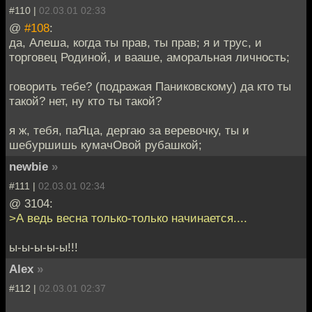
#110 |
02.03.01 02:33
@
#108
:
да, Алеша, когда ты прав, ты прав; я и трус, и
торговец Родиной, и вааше, аморальная личность;
говорить тебе? (подражая Паниковскому) да кто ты
такой? нет, ну кто ты такой?
я ж, тебя, паЯца, дергаю за веревочку, ты и
шебуршишь кумачОвой рубашкой;
newbie
»
#111 |
02.03.01 02:34
@ 3104:
>А ведь весна только-только начинается....
ы-ы-ы-ы-ы!!!
Alex
»
#112 |
02.03.01 02:37