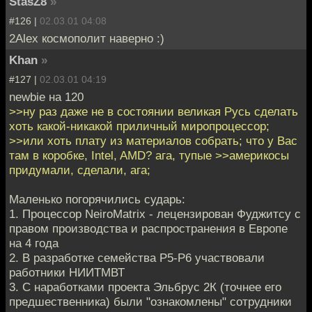
StasZ8
»
#126 |
02.03.01 04:08
2Alex космополит наверно :)
Khan
»
#127 |
02.03.01 04:19
newbie на 120
>>ну раз даже не в состоянии великая Русь сделать
хоть какой-никакой приличный миропроцессор;
>>или хоть плату из материалов собрать; что у Вас
там в коробке, Intel, AMD? ага, тупые >>америкосы
придумали, сделали, ага;
Маленько погорячились сударь:
1. Процессор NeiroMatrix - лецензирован Фуджитсу с
правом производства и распространения в Европе
на 4 года
2. В разработке семейства P5-P6 участвовали
работники НИИТМВТ
3. С наработками проекта Эльбрус 2К (точнее его
предшественника) были "ознакомлены" сотрудники