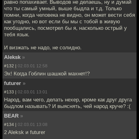
равно попахивает. Выводов не делаешь, ну и думай
что ты самый умный, выше быдла и т.д. Только
помни, когда человека не видно, он может вести себя
как угодно, но вот если бы мы с тобой в живую
пообщались, посмотрел бы я, насколько острый у
тебя язык.
И визжать не надо, не солидно.
Aleksk
»
#132 |
02.03.01 12:58
Эх! Когда Гоблин шашкой махнет!?
futurer
»
#133 |
02.03.01 13:01
Народ, вам чего, делать нехер, кроме как друг друга
быдлом называть? И выяснять, чей народ круче? :(
BEAR
»
#134 |
02.03.01 13:08
2 Aleksk и futurer