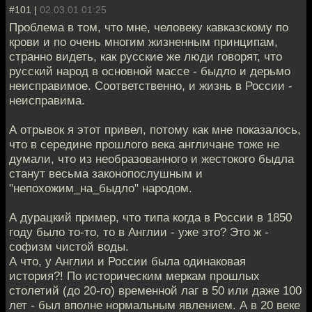
#101 |
02.03.01 01:25
Проблема в том, что мне, человеку кавказскому по
крови и по очень многим жизненным принципам,
странно видеть, как русские же люди говорят, что
русский народ в основной массе - быдло и дерьмо
неисправимое. Соответственно, и жизнь в России -
неисправима.
А отрывок я этот привел, потому как мне показалось,
что в середине прошлого века англичане тоже не
думали, что из необразованного и жестокого быдла
станут весьма законопослушным и
"непохожим_на_быдло" народом.
А дурацкий пример, что типа когда в России в 1850
году было то-то, то в Англии - уже это? Это ж -
софизм чистой воды.
А что, у Англии и России была одинаковая
история?! По историческим меркам прошлых
столетий (до 20-го) временной лаг в 50 или даже 100
лет - был вполне нормальным явлением. А в 20 веке