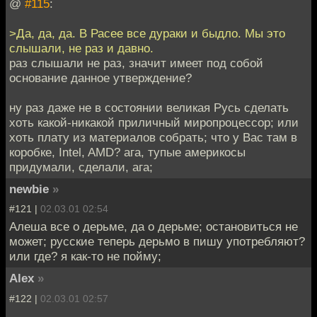
@
#115
:
>Да, да, да. В Расее все дураки и быдло. Мы это
слышали, не раз и давно.
раз слышали не раз, значит имеет под собой
основание данное утверждение?
ну раз даже не в состоянии великая Русь сделать
хоть какой-никакой приличный миропроцессор; или
хоть плату из материалов собрать; что у Вас там в
коробке, Intel, AMD? ага, тупые америкосы
придумали, сделали, ага;
newbie
»
#121 |
02.03.01 02:54
Алеша все о дерьме, да о дерьме; остановиться не
может; русские теперь дерьмо в пишу употребляют?
или где? я как-то не пойму;
Alex
»
#122 |
02.03.01 02:57