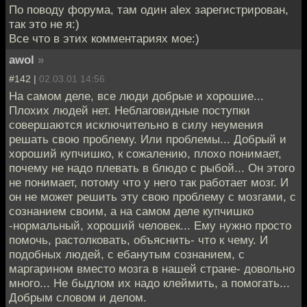
По поводу форума, там один alex зарегистрирован,
так это не я:)
Все что в этих комментариях мое:)
awol
»
#142 |
02.03.01 14:56
На самом деле, все люди добрые и хорошие...
Плохих людей нет. Неблаговидные поступки
совершаются исключительно в силу неумения
решать свою проблему. Или проблемы... Добрый и
хороший купчишко, к сожалению, плохо понимает,
почему не надо плевать в блюдо с рыбой... Он этого
не понимает, потому что у него так работает мозг. И
он не может решить эту свою проблему с мозгами, с
сознанием своим, а на самом деле купчишко
-нормальный, хороший человек... Ему нужно просто
помочь, растолковать, объяснить- что к чему. И
подобных людей, с ебанутым сознанием, с
маргарином вместо мозга в нашей стране- довольно
много... Не быдлом их надо клеймить, а помогать...
Добрым словом и делом.