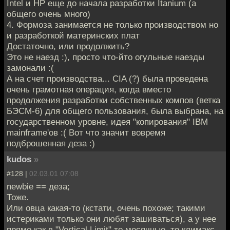
Intel и HP еще до начала разработки Itanium (а
общего очень много)
4. Формоза занимается не только производством но
и разработкой материнских плат
Достаточно, или продолжить?
Это не наезд :), просто что-йто огульные наезды
замонали :(
А на счет производства... CIA (?) была проведена
очень грамотная операция, когда вместо
продолжения разработки собственных компов (ветка
БЭСМ-6) для общего пользования, была выбрана, на
государственном уровне, идея "копирования" IBM
mainframe'ов :( Вот что значит вовремя
подброшенная деза :)
kudos
»
#128 |
02.03.01 07:08
newbie == деза;
Тоже.
Или овца какая-то (кстати, очень похоже; такими
истериками только они любят зашиваться), а у нее
прямо как в "Vertical Limit" то месячные, то климакс