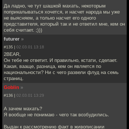
Да ладно, че тут шашкой махать, некоторым
поприкалываться хочется, и насчет народа мы уже
не выясняем, а только насчет его одного
представителя, который так и не ответил мне, кем он
себя считает. ;)))
futurer
»
#135 |
02.03.01 13:18
2BEAR,
Он тебе не ответит. И правильно, кстати, сделает.
Какая, вааще, разница, кем он является по
национальности? Ни с чего развели флуд на семь
страниц.
Goblin
»
#136 |
02.03.01 13:29
А зачем махать?
Я вообще не понимаю - чего так возбудились.
Выдан к рассмотрению факт в живописании