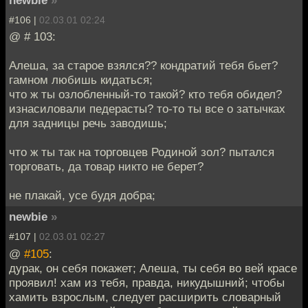
newbie
»
#106 |
02.03.01 02:24
@ # 103:
Алеша, за старое взялся?? кондратий тебя бьет?
гамном любишь кидаться;
что ж ты озлобленный-то такой? кто тебя обидел?
изнасиловали педерасты? то-то ты все о затычках
для задницы речь заводишь;
что ж ты так на торговцев Родиной зол? пытался
торговать, да товар никто не берет?
не плакай, усе будя добра;
newbie
»
#107 |
02.03.01 02:27
@
#105
:
дурак, он себя покажет; Алеша, ты себя во вей красе
проявил! хам из тебя, правда, никудышний; чтобы
хамить взрослым, следует расширить словарный