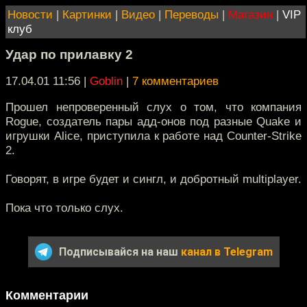
Новости
|
Картинки
|
Видео
|
Переводы
|
Магазин
|
VIP
клуб
Удар по прилавку 2
17.04.01 11:56
|
Goblin
|
7 комментариев
Прошел непроверенный слух о том, что компания
Rogue, создатель пары адд-онов под разные Quake и
игрушки Alice, приступила к работе над Counter-Strike
2.
Говорят, в игре будет и сингл, и добротный multiplayer.
Пока что только слух.
Подписывайся на наш
канал в Telegram
Комментарии