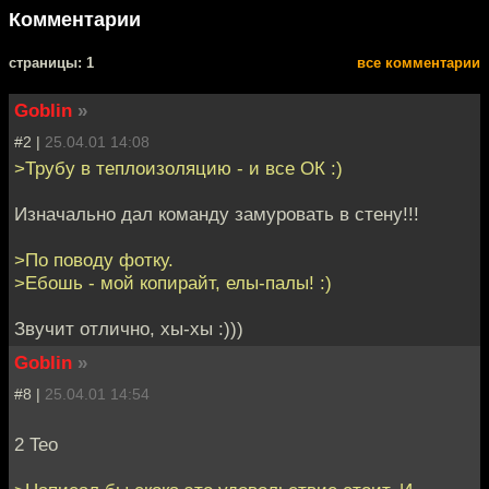
Комментарии
cтраницы: 1
все комментарии
Goblin
»
#2 |
25.04.01 14:08
>Трубу в теплоизоляцию - и все ОК :)
Изначально дал команду замуровать в стену!!!
>По поводу фотку.
>Ебошь - мой копирайт, елы-палы! :)
Звучит отлично, хы-хы :)))
Goblin
»
#8 |
25.04.01 14:54
2 Teo