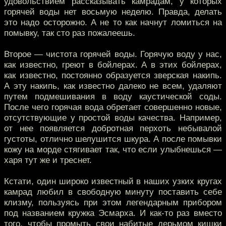
удовольствием рассказывать камрадам, у которых
горячей воды нет восьмую неделю. Правда, делать
это надо осторожно. А не то как начнут ломиться на
помывку, так сто раз пожалеешь.
Второе — чистота горячей воды. Горячую воду у нас,
как известно, греют в бойлерах. А в этих бойлерах,
как известно, постоянно образуется зверская накипь.
А эту накипь, как известно далеко не всем, удаляют
путем подмешивания в воду каустической соды.
После чего горячая вода обретает совершенно новые,
отсутствующие у простой воды качества. Например,
от нее появляется добротная перхоть небывалой
густоты, отлично шелушится шкура. А после помывки
кожу на морде стягивает так, что если улыбнешься —
харя тут же и треснет.
Кстати, один широко известный в наших узких кругах
камрад любил в свободную минуту поставить себе
клизму, пользуясь при этом легендарным прибором
под названием кружка Эсмарха. И как-то раз вместо
того, чтобы промыть свои набитые дерьмом кишки