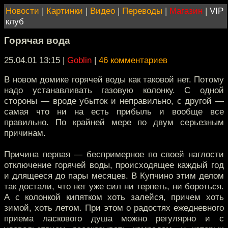
Новости
|
Картинки
|
Видео
|
Переводы
|
Магазин
|
VIP
клуб
Горячая вода
25.04.01 13:15
|
Goblin
|
46 комментариев
В новом домике горячей воды как таковой нет. Потому
надо устанавливать газовую колонку. С одной
стороны — вроде убыток и неправильно, с другой —
самая что ни на есть прибыль и вообще все
правильно. По крайней мере по двум серьезным
причинам.
Причина первая — беспримерное по своей наглости
отключение горячей воды, происходящее каждый год
и длящееся до пары месяцев. В Купчино этим делом
так достали, что нет уже сил ни терпеть, ни бороться.
А с колонкой кипятком хоть залейся, причем хоть
зимой, хоть летом. При этом о радостях ежедневного
приема ласкового душа можно регулярно и с