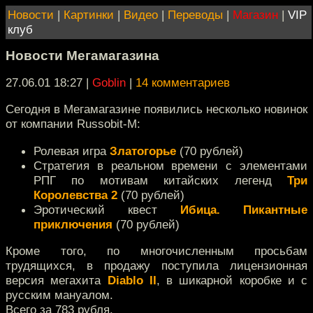
Новости
|
Картинки
|
Видео
|
Переводы
|
Магазин
|
VIP
клуб
Новости Мегамагазина
27.06.01 18:27
|
Goblin
|
14 комментариев
Сегодня в Мегамагазине появились несколько новинок
от компании Russobit-M:
Ролевая игра
Златогорье
(70 рублей)
Стратегия в реальном времени с элементами
РПГ по мотивам китайских легенд
Три
Королевства 2
(70 рублей)
Эротический квест
Ибица. Пикантные
приключения
(70 рублей)
Кроме того, по многочисленным просьбам
трудящихся, в продажу поступила лицензионная
версия мегахита
Diablo II
, в шикарной коробке и с
русским мануалом.
Всего за 783 рубля.