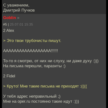
С уважением,
Дмитрий Пучков
Goblin
»
#5 |
25.07.01 15:35
2 Alex
> Это твои трубочисты пишут.
АААААААААААААААААА!!!!!!
То-то я смотрю, от них ни слуху, ни даже духу :)))
На письма перешли, паразиты :)
2 Fidel
> Круто! Мне такие письма не приходят :((((
У тебя адрес неправильный ;)
Мне на oper.ru постоянно такие идут :)))