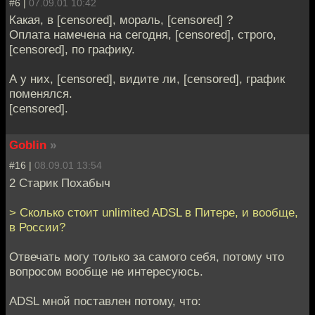
#6 |
07.09.01 10:42
Какая, в [censored], мораль, [censored] ?
Оплата намечена на сегодня, [censored], строго,
[censored], по графику.
А у них, [censored], видите ли, [censored], график
поменялся.
[censored].
Goblin
»
#16 |
08.09.01 13:54
2 Старик Похабыч
> Сколько стоит unlimited ADSL в Питере, и вообще,
в России?
Отвечать могу только за самого себя, потому что
вопросом вообще не интересуюсь.
ADSL мной поставлен потому, что: