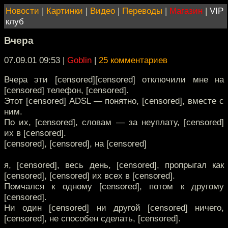
Новости
|
Картинки
|
Видео
|
Переводы
|
Магазин
|
VIP
клуб
Вчера
07.09.01 09:53
|
Goblin
|
25 комментариев
Вчера эти [censored][censored] отключили мне на
[censored] телефон, [censored].
Этот [censored] ADSL — понятно, [censored], вместе с
ним.
По их, [censored], словам — за неуплату, [censored]
их в [censored].
[censored], [censored], на [censored]
я, [censored], весь день, [censored], пропрыгал как
[censored], [censored] их всех в [censored].
Помчался к одному [censored], потом к другому
[censored].
Ни один [censored] ни другой [censored] ничего,
[censored], не способен сделать, [censored].