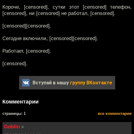
Короче, [censored], сутки этот [censored] телефон,
[censored], ни [censored] не работал, [censored].
[censored][censored].
Сегодня включили, [censored][censored].
Работает, [censored].
[censored].
Вступай в нашу
группу ВКонтакте
Комментарии
cтраницы: 1
все комментарии
Goblin
»