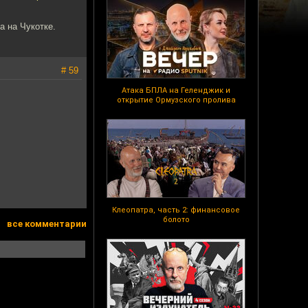
а на Чукотке.
# 59
Атака БПЛА на Геленджик и
открытие Ормузского пролива
Клеопатра, часть 2: финансовое
болото
все комментарии