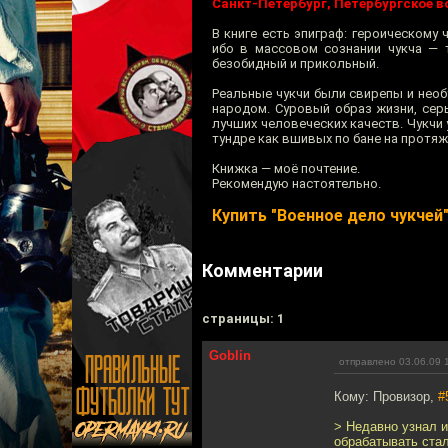
Санкт-Петербург, Петербургское в
В книге есть эпиграф: героическому
ибо в массовом сознании чукча — 
безобидный и прикольный.
Реальные чукчи были свирепы и нео
народом. Суровый образ жизни, сер
лучших человеческих качеств. Чукчи 
тундре как вшивых по бане на протяж
Книжка — моё почтение.
Рекомендую настоятельно.
Купить "Военное дело чукчей
Комментарии
cтраницы: 1
Goblin
отправлено 03.06.09 
Кому: Провизор,
#
> Недавно узнал 
обрабатывать ста