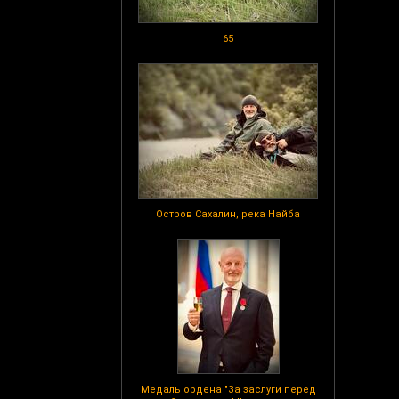
65
Остров Сахалин, река Найба
Медаль ордена "За заслуги перед