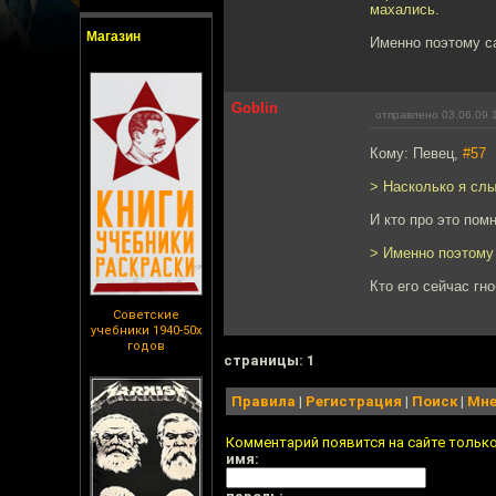
махались.
Магазин
Именно поэтому са
Goblin
отправлено 03.06.09 
Кому: Певец,
#57
> Насколько я слы
И кто про это помн
> Именно поэтому 
Кто его сейчас гн
Советские
учебники 1940-50х
годов
cтраницы: 1
Правила
|
Регистрация
|
Поиск
|
Мне
Комментарий появится на сайте тольк
имя: