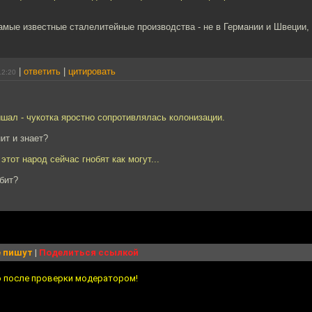
мые известные сталелитейные производства - не в Германии и Швеции, 
|
ответить
|
цитировать
12:20
шал - чукотка яростно сопротивлялась колонизации.
ит и знает?
этот народ сейчас гнобят как могут...
обит?
 пишут
|
Поделиться ссылкой
о после проверки модератором!