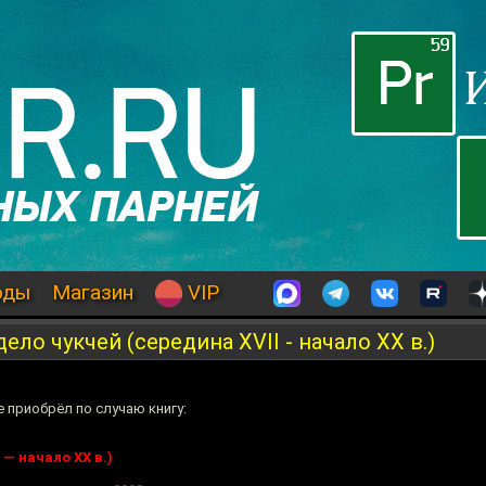
оды
Магазин
VIP
ело чукчей (середина XVII - начало XX в.)
е приобрёл по случаю книгу:
 — начало XX в.)