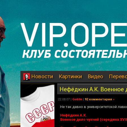
Картинки
Видео
Перев
Новости
Нефёдкин А.К. Военное д
22.08.07
|
Goblin
|
92 комментария
»
Не так давно в университетской лавк
Нефёдкин А.К.
Военное дело чукчей (середина XVII