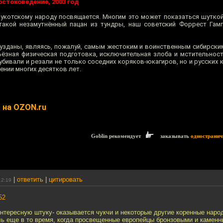
остоковедение, 2003 год
 чукотскому народу посвящается. Многим это может показаться шуткой
такой незамутнённый пацан из тундры, наш советский Форрест Гамп
бузданы, являясь, пожалуй, самым жестоким и воинственным сибирски
ьёзная физическая подготовка, исключительная злоба и мстительнос
убивали и резали не только соседних коряков-юкагиров, но и русских 
ении многих десятков лет.
" на OZON.ru
Goblin рекомендует
заказывать
одностранич
|
ответить
|
цитировать
12:19
52
интересную штуку- оказывается чукчи и некоторые другие коренные нар
ль еще в то время, когда просвещенные европейцы бронзовыми и камен