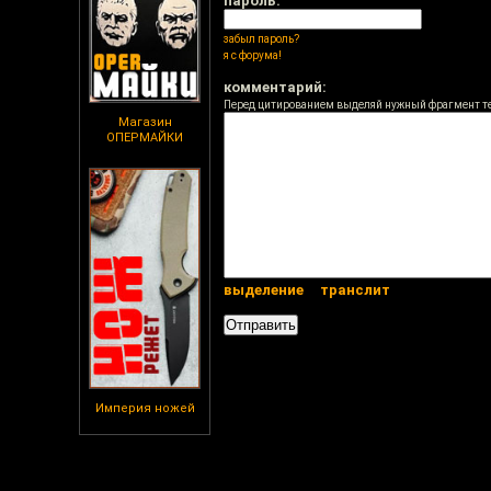
пароль:
забыл пароль?
я с форума!
комментарий:
Перед цитированием выделяй нужный фрагмент т
Магазин
ОПЕРМАЙКИ
выделение
транслит
Империя ножей