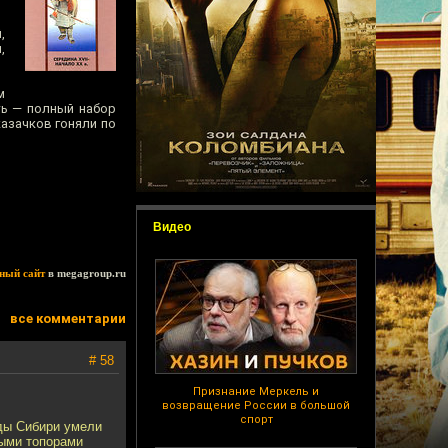
,
,
м
ть — полный набор
казачков гоняли по
Видео
ный сайт
в megagroup.ru
все комментарии
# 58
Признание Меркель и
возвращение России в большой
спорт
оды Сибири умели
ными топорами