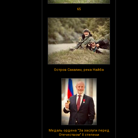
65
Остров Сахалин, река Найба
Медаль ордена "За заслуги перед
Отечеством" II степени