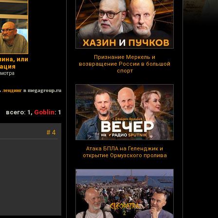
Признание Меркель и
ина, или
возвращение России в большой
зация
спорт
смотра
ь
лендинг
в megagroup.ru
всего: 1,
Goblin
: 1
# 4
Атака БПЛА на Геленджик и
открытие Ормузского пролива