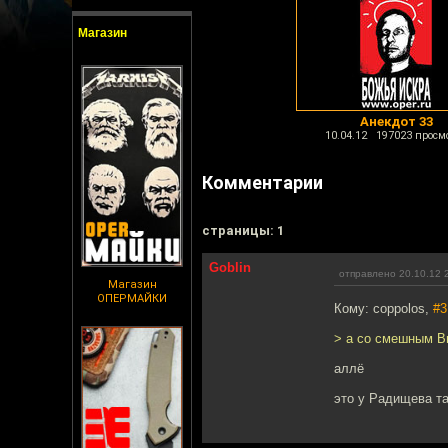
Магазин
Анекдот 33
10.04.12 197023 просм
Комментарии
cтраницы: 1
Goblin
отправлено 20.10.12 
Магазин
ОПЕРМАЙКИ
Кому: coppolos,
#3
> а со смешным В
аллё
это у Радищева та