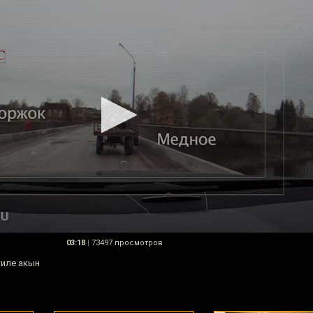
03:18
|
73497 просмотров
тиле акын