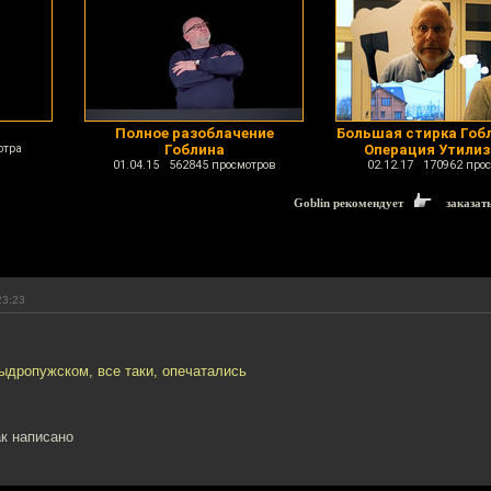
Полное разоблачение
Большая стирка Гобл
отра
Гоблина
Операция Утили
01.04.15 562845 просмотров
02.12.17 170962 про
Goblin рекомендует
заказат
23:23
ыдропужском, все таки, опечатались
к написано