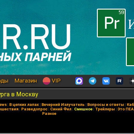
оды
Магазин
VIP
рга в Москву
News
|
В цепких лапах
|
Вечерний Излучатель
|
Вопросы и ответы
|
Каб
ешествия
|
Разведопрос
|
Синий Фил
|
Смешное
|
Трейлеры
|
Это ПЕ
Разное