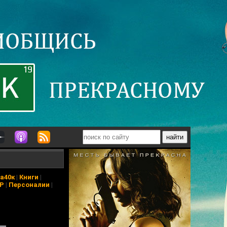
а40к
|
Книги
|
АР
|
Персоналии
|