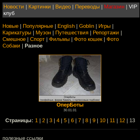
Новости
|
Картинки
|
Видео
|
Переводы
|
Магазин
|
VIP
клуб
Новые
|
Популярные
|
English
|
Goblin
|
Игры
|
Карикатуры
|
Музон
|
Путешествия
|
Репортажи
|
Смешное
|
Спорт
|
Фильмы
|
Фото кошек
|
Фото
Собаки
|
Разное
ОперБоты
30.01.01
Cтраницы:
1
|
2
|
3
|
4
|
5
|
6
|
7
|
8
|
9
|
10
|
11
|
12
| 13
полезные ссылки