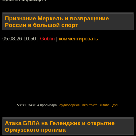
Признание Меркель и возвращение
России в большой спорт
05.08.26 10:50
|
Goblin
|
комментировать
53:39
|
343154 просмотра
|
аудиоверсия
|
вконтакте
|
rutube
|
дзен
Атака БПЛА на Геленджик и открытие
Ормузского пролива