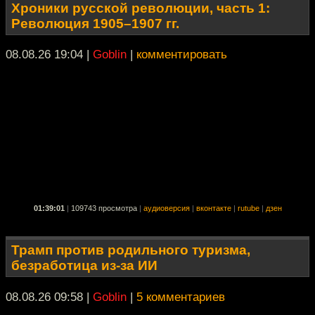
Хроники русской революции, часть 1:
Революция 1905–1907 гг.
08.08.26 19:04
|
Goblin
|
комментировать
01:39:01
|
109743 просмотра
|
аудиоверсия
|
вконтакте
|
rutube
|
дзен
Трамп против родильного туризма,
безработица из-за ИИ
08.08.26 09:58
|
Goblin
|
5 комментариев