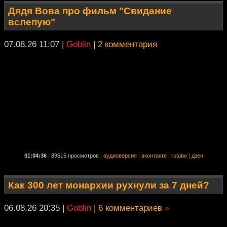
Дядя Вова про фильм "Свидание
вслепую"
07.08.26 11:07
|
Goblin
|
2 комментария
01:04:36
|
89515 просмотров
|
аудиоверсия
|
вконтакте
|
rutube
|
дзен
Как 300 лет монархии рухнули за 7 дней?
06.08.26 20:35
|
Goblin
|
6 комментариев
»