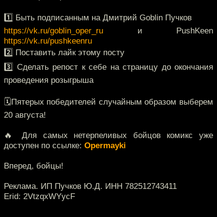
1️⃣ Быть подписанным на Дмитрий Goblin Пучков
https://vk.ru/goblin_oper_ru
и PushKeen
https://vk.ru/pushkeenru
2️⃣ Поставить лайк этому посту
3️⃣ Сделать репост к себе на страницу до окончания
проведения розыгрыша
🗓️Пятерых победителей случайным образом выберем
20 августа!
🔥 Для самых нетерпеливых бойцов комикс уже
доступен по ссылке:
Opermayki
Вперед, бойцы!
Реклама. ИП Пучков Ю.Д. ИНН 782512743411
Erid: 2VtzqxWYycF