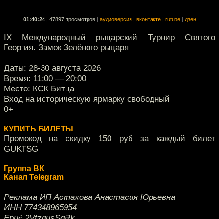
01:40:24
|
47897 просмотров
|
аудиоверсия
|
вконтакте
|
rutube
|
дзен
IX Международный рыцарский Турнир Святого
Георгия. Замок Зелёного рыцаря
Даты: 28-30 августа 2026
Время: 11:00 — 20:00
Место: КСК Битца
Вход на историческую ярмарку свободный
0+
КУПИТЬ БИЛЕТЫ
Промокод на скидку 150 руб за каждый билет
GUKTSG
Группа ВК
Канал Telegram
Реклама ИП Астахова Анастасия Юрьевна
ИНН 774348965954
Ерид 2VtzqusSqRk