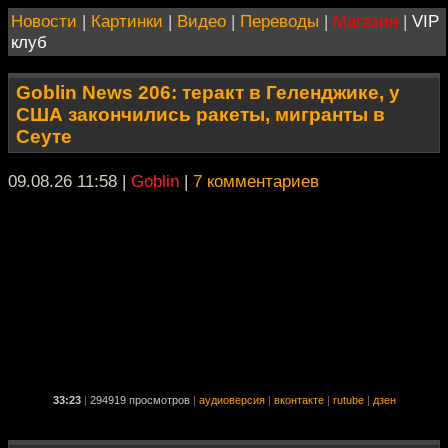
Новости
|
Картинки
|
Видео
|
Переводы
|
Магазин
|
VIP
клуб
Goblin News 206: теракт в Геленджике, у
США закончились ракеты, мигранты в
Сеуте
09.08.26 11:58
|
Goblin
|
7 комментариев
33:23
|
294919 просмотров
|
аудиоверсия
|
вконтакте
|
rutube
|
дзен