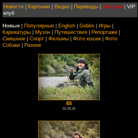
Новости
|
Картинки
|
Видео
|
Переводы
|
Магазин
|
VIP
клуб
Новые
|
Популярные
|
English
|
Goblin
|
Игры
|
Карикатуры
|
Музон
|
Путешествия
|
Репортажи
|
Смешное
|
Спорт
|
Фильмы
|
Фото кошек
|
Фото
Собаки
|
Разное
65
02.08.26