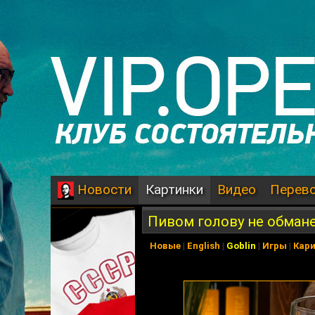
Картинки
Видео
Перев
Новости
Пивом голову не обман
Новые
|
English
|
Goblin
|
Игры
|
Кар