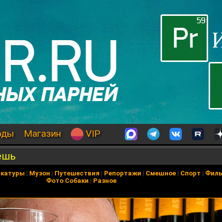
оды
Магазин
VIP
ешь
икатуры
|
Музон
|
Путешествия
|
Репортажи
|
Смешное
|
Спорт
|
Фил
Фото Собаки
|
Разное