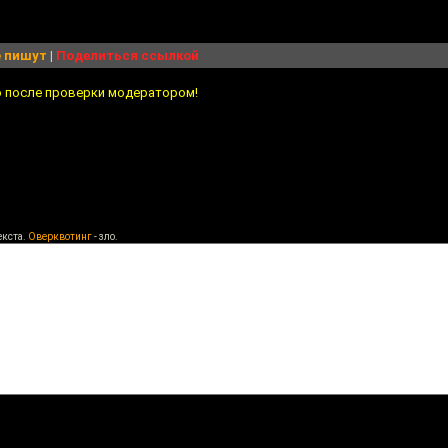
 пишут
|
Поделиться ссылкой
о после проверки модератором!
екста.
Оверквотинг
- зло.