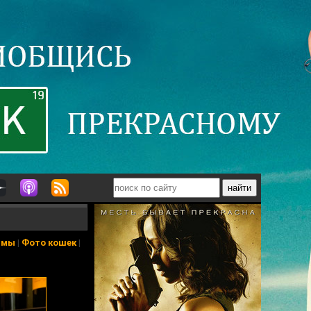
ьмы
|
Фото кошек
|