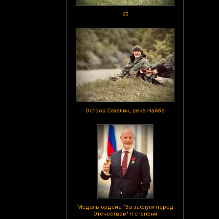
65
Остров Сахалин, река Найба
Медаль ордена "За заслуги перед
Отечеством" II степени