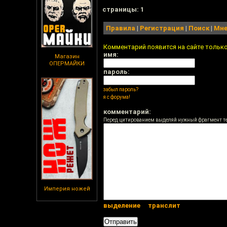
cтраницы: 1
Правила
|
Регистрация
|
Поиск
|
Мне
Комментарий появится на сайте тольк
имя:
Магазин
ОПЕРМАЙКИ
пароль:
забыл пароль?
я с форума!
комментарий:
Перед цитированием выделяй нужный фрагмент т
Империя ножей
выделение
транслит