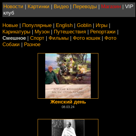
Новости
|
Картинки
|
Видео
|
Переводы
|
Магазин
|
VIP
клуб
Новые
|
Популярные
|
English
|
Goblin
|
Игры
|
Карикатуры
|
Музон
|
Путешествия
|
Репортажи
|
Смешное
|
Спорт
|
Фильмы
|
Фото кошек
|
Фото
Собаки
|
Разное
Женский день
08.03.24