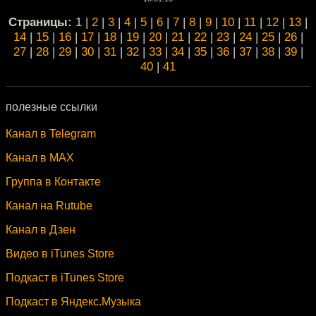
Cтраницы:
1 |
2
|
3
|
4
|
5
|
6
|
7
|
8
|
9
|
10
|
11
|
12
|
13
|
14
|
15
|
16
|
17
|
18
|
19
|
20
|
21
|
22
|
23
|
24
|
25
|
26
|
27
|
28
|
29
|
30
|
31
|
32
|
33
|
34
|
35
|
36
|
37
|
38
|
39
|
40
|
41
полезные ссылки
Канал в Telegram
Канал в MAX
Группа в Контакте
Канал на Rutube
Канал в Дзен
Видео в iTunes Store
Подкаст в iTunes Store
Подкаст в Яндекс.Музыка