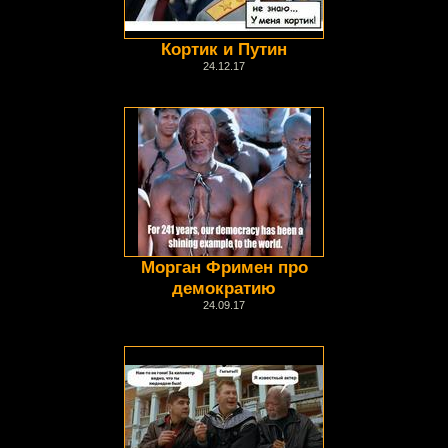
Кортик и Путин
24.12.17
Морган Фримен про
демократию
24.09.17