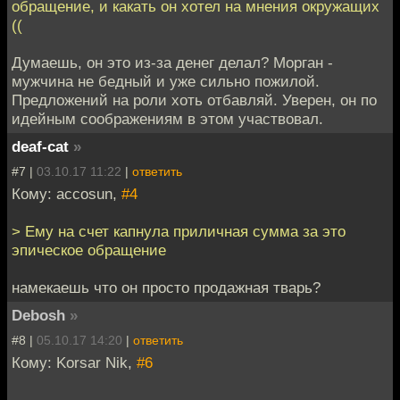
обращение, и какать он хотел на мнения окружащих
((
Думаешь, он это из-за денег делал? Морган -
мужчина не бедный и уже сильно пожилой.
Предложений на роли хоть отбавляй. Уверен, он по
идейным соображениям в этом участвовал.
deaf-cat
»
#7 |
03.10.17 11:22
|
ответить
Кому: accosun,
#4
> Ему на счет капнула приличная сумма за это
эпическое обращение
намекаешь что он просто продажная тварь?
Debosh
»
#8 |
05.10.17 14:20
|
ответить
Кому: Korsar Nik,
#6