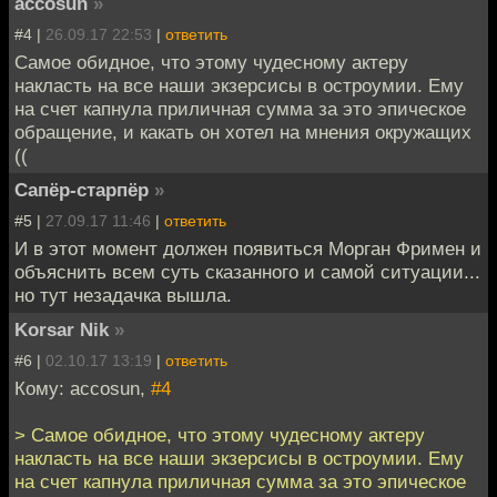
accosun
»
#4 |
26.09.17 22:53
|
ответить
Самое обидное, что этому чудесному актеру
накласть на все наши экзерсисы в остроумии. Ему
на счет капнула приличная сумма за это эпическое
обращение, и какать он хотел на мнения окружащих
((
Сапёр-старпёр
»
#5 |
27.09.17 11:46
|
ответить
И в этот момент должен появиться Морган Фримен и
объяснить всем суть сказанного и самой ситуации...
но тут незадачка вышла.
Korsar Nik
»
#6 |
02.10.17 13:19
|
ответить
Кому: accosun,
#4
> Самое обидное, что этому чудесному актеру
накласть на все наши экзерсисы в остроумии. Ему
на счет капнула приличная сумма за это эпическое