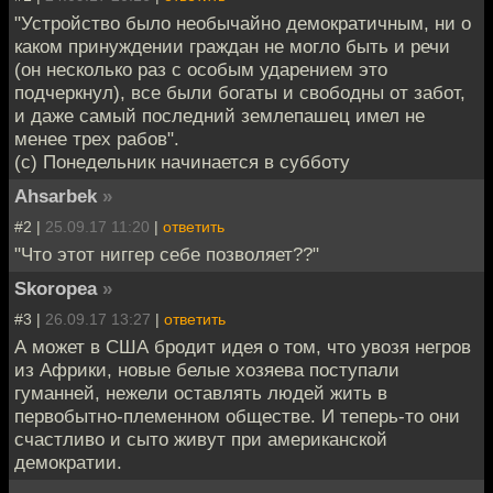
"Устройство было необычайно демократичным, ни о
каком принуждении граждан не могло быть и речи
(он несколько раз с особым ударением это
подчеркнул), все были богаты и свободны от забот,
и даже самый последний землепашец имел не
менее трех рабов".
(c) Понедельник начинается в субботу
Ahsarbek
»
#2 |
25.09.17 11:20
|
ответить
"Что этот ниггер себе позволяет??"
Skoropea
»
#3 |
26.09.17 13:27
|
ответить
А может в США бродит идея о том, что увозя негров
из Африки, новые белые хозяева поступали
гуманней, нежели оставлять людей жить в
первобытно-племенном обществе. И теперь-то они
счастливо и сыто живут при американской
демократии.