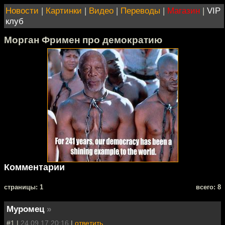
Новости
|
Картинки
|
Видео
|
Переводы
|
Магазин
|
VIP
клуб
Морган Фримен про демократию
Комментарии
cтраницы: 1
всего: 8
Муромец
»
#1 |
24.09.17 20:16
|
ответить