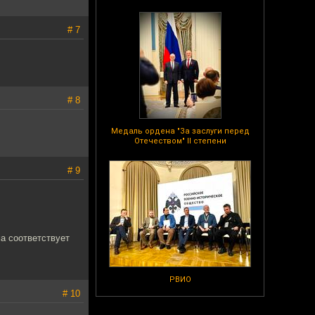
# 7
# 8
Медаль ордена "За заслуги перед
Отечеством" II степени
# 9
ма соответствует
РВИО
# 10