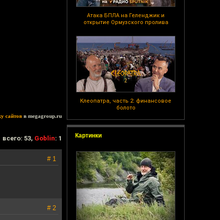
Атака БПЛА на Геленджик и
открытие Ормузского пролива
Клеопатра, часть 2: финансовое
болото
ку сайтов
в megagroup.ru
Картинки
всего: 53,
Goblin
: 1
# 1
# 2