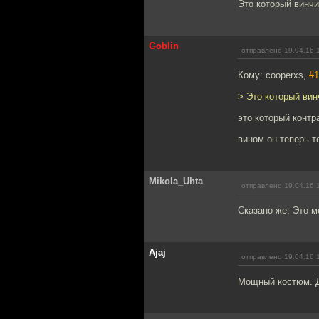
Это который винчи
Goblin
отправлено 19.04.16 
Кому: cooperxs,
#1
> Это который вин
это который конт
вином он теперь т
Mikola_Uhta
отправлено 19.04.16 
Сказано же: Это м
Ajaj
отправлено 19.04.16 
Мощный костюм. Д