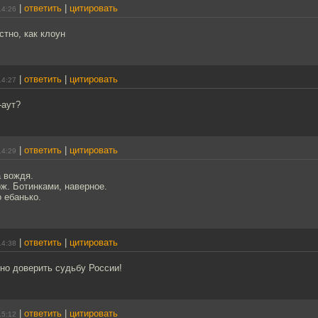
|
ответить
|
цитировать
14:26
стно, как клоун
|
ответить
|
цитировать
14:27
-аут?
|
ответить
|
цитировать
14:29
а вождя.
ж. Ботинками, наверное.
о ебанько.
|
ответить
|
цитировать
14:38
шно доверить судьбу России!
|
ответить
|
цитировать
15:12