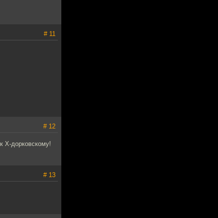
# 11
# 12
 к Х-дорковскому!
# 13