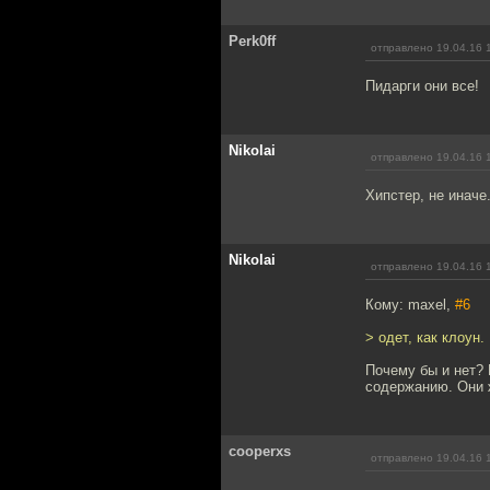
Perk0ff
отправлено 19.04.16 
Пидарги они все!
Nikolai
отправлено 19.04.16 
Хипстер, не иначе
Nikolai
отправлено 19.04.16 
Кому: maxel,
#6
> одет, как клоун.
Почему бы и нет? 
содержанию. Они 
cooperxs
отправлено 19.04.16 