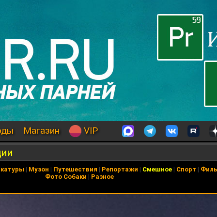
оды
Магазин
VIP
ции
икатуры
|
Музон
|
Путешествия
|
Репортажи
|
Смешное
|
Спорт
|
Фил
Фото Собаки
|
Разное