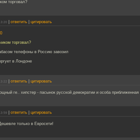
ком торговал?
|
ответить
|
цитировать
13:20
0
чиком торговал?
рабасом телефоны в Россию завозил
оргует в Лондоне
|
ответить
|
цитировать
13:22
ощный ге.. хипстер - пасынок русской демократии и особа приближенная
|
ответить
|
цитировать
13:59
ешевле только в Евросети!