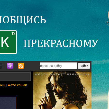
ьмы
|
Фото кошек
|