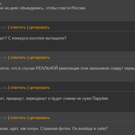
н.
и на днях объекдинись, чтобы спасти Россию.
|
ответить
|
цитировать
11:57
дет? С конкурса косплея вытащили?
|
ответить
|
цитировать
12:10
жется, что в случае РЕАЛЬНОЙ революции этих мальчиков сожрут перв
|
ответить
|
цитировать
12:40
ют, прицешут, переоденут и будет спикер не хуже Парубия.
|
ответить
|
цитировать
12:50
ная, одет, как клоун. Странная фотка. Он вообще в себе?