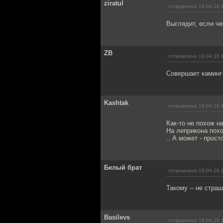
ziratul
отправлено 19.04.16 
Выглядит, если че
ZB
отправлено 19.04.16 
Совершает каминг
Kashtak
отправлено 19.04.16 
Как-то не похож н
На леприкона похо
.. А может - прост
Белый брат
отправлено 19.04.16 
Такому -- не стра
Basilevs
отправлено 19.04.16 