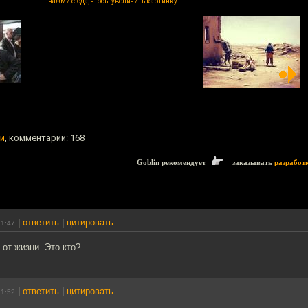
нажми сюда, чтобы увеличить картинку
и
, комментарии: 168
Goblin рекомендует
заказывать
разработ
|
ответить
|
цитировать
11:47
 от жизни. Это кто?
|
ответить
|
цитировать
11:52