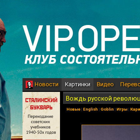
Картинки
Видео
Перев
Новости
Вождь русской револю
Новые
|
English
|
Goblin
|
Игры
|
Кар