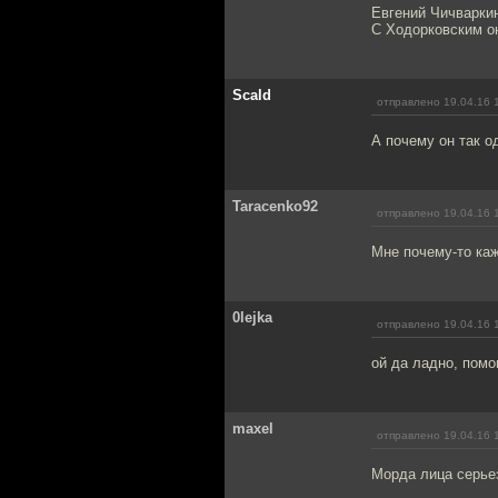
Евгений Чичварки
С Ходорковским он
Scald
отправлено 19.04.16 
А почему он так о
Taracenko92
отправлено 19.04.16 
Мне почему-то ка
0lejka
отправлено 19.04.16 
ой да ладно, помо
maxel
отправлено 19.04.16 
Морда лица серьез