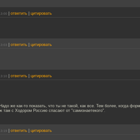
|
ответить
|
цитировать
13:00
|
ответить
|
цитировать
13:03
.
|
ответить
|
цитировать
13:10
Надо же как-то показать, что ты не такой, как все. Тем более, когда фор
ж там с Ходором Россию спасают от "самизнаетекого".
|
ответить
|
цитировать
13:19