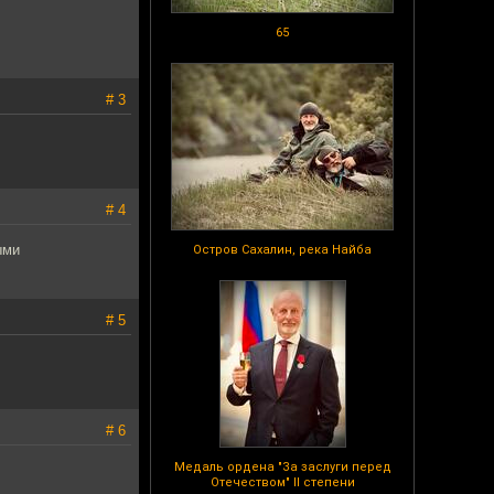
65
# 3
# 4
ыми
Остров Сахалин, река Найба
# 5
# 6
Медаль ордена "За заслуги перед
Отечеством" II степени