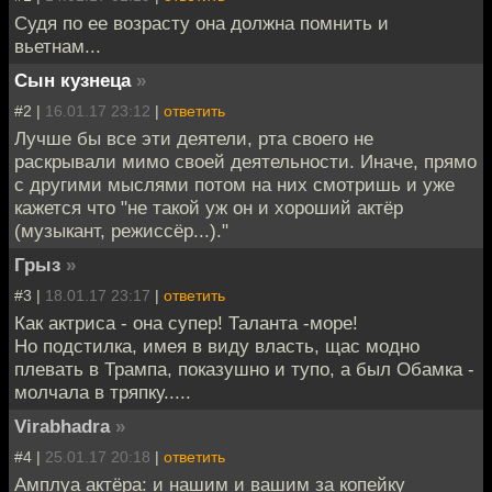
Судя по ее возрасту она должна помнить и
вьетнам...
Сын кузнеца
»
#2 |
16.01.17 23:12
|
ответить
Лучше бы все эти деятели, рта своего не
раскрывали мимо своей деятельности. Иначе, прямо
с другими мыслями потом на них смотришь и уже
кажется что "не такой уж он и хороший актёр
(музыкант, режиссёр...)."
Грыз
»
#3 |
18.01.17 23:17
|
ответить
Как актриса - она супер! Таланта -море!
Но подстилка, имея в виду власть, щас модно
плевать в Трампа, показушно и тупо, а был Обамка -
молчала в тряпку.....
Virabhadra
»
#4 |
25.01.17 20:18
|
ответить
Амплуа актёра: и нашим и вашим за копейку