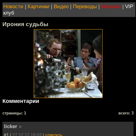
Новости
|
Картинки
|
Видео
|
Переводы
|
Магазин
|
VIP
клуб
Ирония судьбы
Комментарии
cтраницы: 1
всего: 3
licker
»
#1 |
27.12.17 18:03
|
ответить