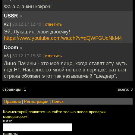
Фа-а-а-а-кин кокроч!
USSR
»
#2 |
29.12.17 12:49
|
ответить
Эй, Лукашин, лови двоечку!
https://www.youtube.com/watch?v=dQWFGUcNkM4
Doom
»
#3 |
30.12.17 15:30
|
ответить
Лицо Пачины - это моё лицо, когда ставят эту муть
под НГ. Наверно, со мной не всё в порядке, раз вся
страна обожает этот так называемый "шедевр".
cтраницы: 1
всего: 3
Правила
|
Регистрация
|
Поиск
Комментарий появится на сайте только после проверки
модератором!
имя:
пароль: