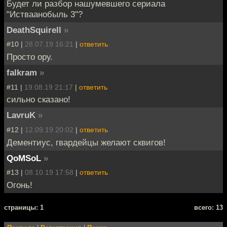
Будет ли разбор нашумевшего сериала
"Истваанобыль 3"?
DeathSquirell
»
#10 |
28.07.19 16:21
|
ответить
Просто ору.
falkram
»
#11 |
19.08.19 21:17
|
ответить
сильно сказано!
LavruK
»
#12 |
12.09.19 20:02
|
ответить
Дементиус, гвардейцы желают сквигов!
QoMSoL
»
#13 |
08.10.19 17:58
|
ответить
Огонь!
cтраницы: 1
всего: 13