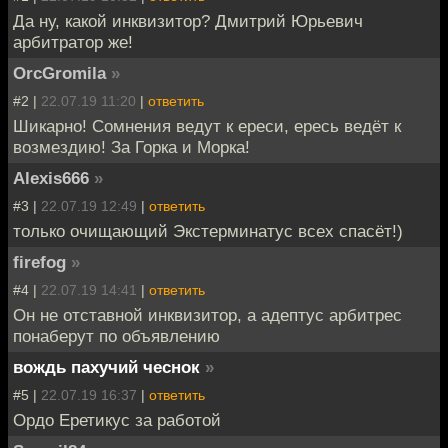
Да ну, какой инквизитор? Дмитрий Юрьевич
арбитратор же!
OrcGromila
»
#2 |
22.07.19 11:20
|
ответить
Шикарно! Сомнения ведут к ереси, ересь ведёт к
возмездию! За Горка и Морка!
Alexis666
»
#3 |
22.07.19 12:49
|
ответить
только очищающий Экстерминатус всех спасёт!)
firefog
»
#4 |
22.07.19 14:41
|
ответить
Он не отставной инквизитор, а адептус арбитрес
понаберут по объявлению
вождь пахучий чеснок
»
#5 |
22.07.19 16:37
|
ответить
Ордо Еретикус за работой