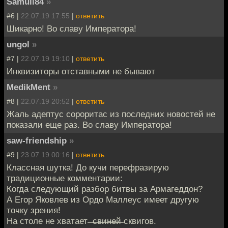
Samuil84
»
#6 |
22.07.19 17:55
|
ответить
Шикарно! Во славу Императора!
ungol
»
#7 |
22.07.19 19:10
|
ответить
Инквизиторы отставными не бывают
MedikMent
»
#8 |
22.07.19 20:52
|
ответить
Жаль адептус сороритас из последних новостей не
показали еще раз. Во славу Императора!
saw-friendship
»
#9 |
23.07.19 00:16
|
ответить
Классная шутка! До кучи перефразирую
традиционные комментарии:
Когда следующий разбор битвы за Армагеддон?
А Егор Яковлев из Ордо Маллеус имеет другую
точку зрения!
На столе не хватает ̶ ̶с̶в̶и̶н̶е̶й̶ сквигов.