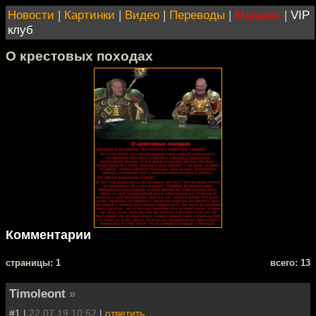
Новости
|
Картинки
|
Видео
|
Переводы
|
Магазин
|
VIP
клуб
О крестовых походах
Комментарии
cтраницы: 1
всего: 13
Timoleont
»
#1 |
22.07.19 10:52
|
ответить