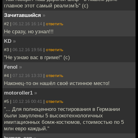
главное этот самый реализмЪ" (с)
Зачитавшийся
»
#2 |
06.12.16 16:14
|
ответить
Не сразу, но узнал!!!
KD
»
#3 |
06.12.16 19:56
|
ответить
"Не узнаю вас в гриме!" (c)
Fenol
»
#4 |
07.12.16 13:33
|
ответить
Наконец-то он нашёл своё истинное место!
motoroller1
»
#5 |
10.12.16 00:41
|
ответить
"... Для полноценного тестирования в Германии
были закуплены 5 высокотехнологичных
имитационных бомж-костюмов, стоимостью по 5
млн евро каждый."