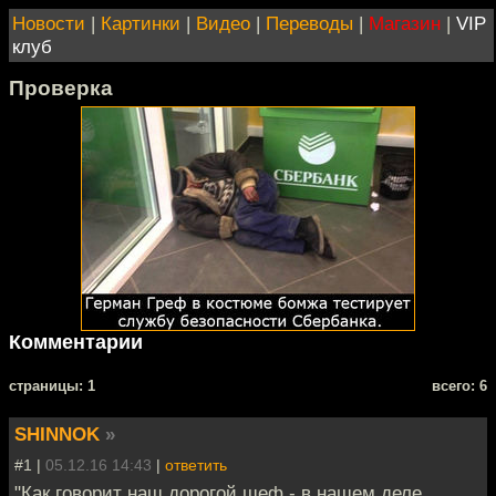
Новости
|
Картинки
|
Видео
|
Переводы
|
Магазин
|
VIP
клуб
Проверка
Комментарии
cтраницы: 1
всего: 6
SHINNOK
»
#1 |
05.12.16 14:43
|
ответить
"Как говорит наш дорогой шеф - в нашем деле