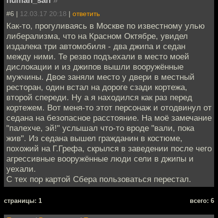
human_san
»
#6 |
12.03.17 20:18
|
ответить
Как-то, прогуливаясь в Москве по известному улью
либерализма, что на Красном Октябре, увидел
издалека три автомобиля - два джипа и седан
между ними. Те резво подъехали в место моей
дислокации и из джипов вышли вооружённые
мужчины. Двое заняли место у двери в местный
ресторан, один встал на дороге сзади кортежа,
второй спереди. Ну а я находился как раз перед
кортежем. Вот меня-то этот персонаж и отодвинул от
седана на безопасное расстояние. На моё замечание
"палехче, эй!" услышал что-то вроде "вали, пока
жив". Из седана вышел гражданин в костюме,
похожий на Г.Грефа, скрылся в заведении после чего
агрессивные вооружённые люди сели в джипы и
уехали.
С тех пор картой Сбера пользоваться перестал.
cтраницы: 1
всего: 6