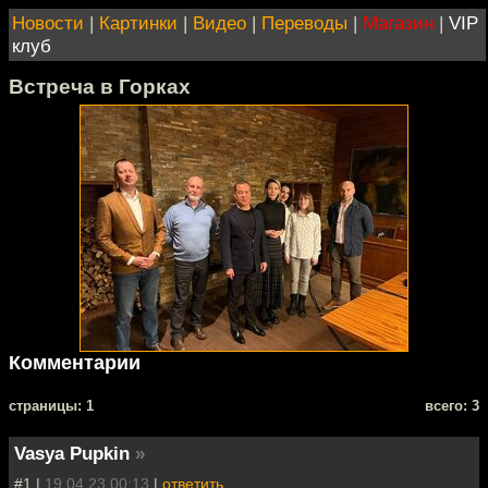
Новости
|
Картинки
|
Видео
|
Переводы
|
Магазин
|
VIP
клуб
Встреча в Горках
Комментарии
cтраницы: 1
всего: 3
Vasya Pupkin
»
#1 |
19.04.23 00:13
|
ответить