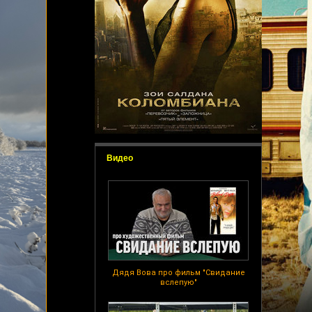
Видео
Дядя Вова про фильм "Свидание
вслепую"