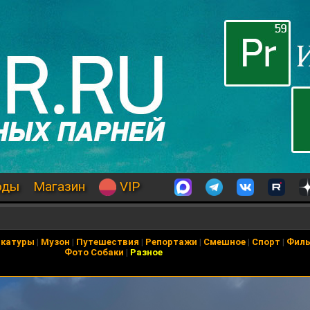
оды
Магазин
VIP
икатуры
|
Музон
|
Путешествия
|
Репортажи
|
Смешное
|
Спорт
|
Фил
Фото Собаки
|
Разное