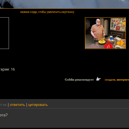
нажми сюда, чтобы увеличить картинку
арии: 16
Goblin рекомендует
создать интерне
|
ответить
|
цитировать
07:54
сота?