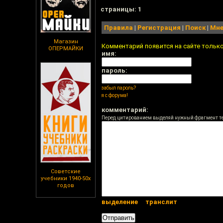
cтраницы: 1
Правила
|
Регистрация
|
Поиск
|
Мне
Магазин
Комментарий появится на сайте тольк
ОПЕРМАЙКИ
имя:
пароль:
забыл пароль?
я с форума!
комментарий:
Перед цитированием выделяй нужный фрагмент т
Советские
учебники 1940-50х
годов
выделение
транслит