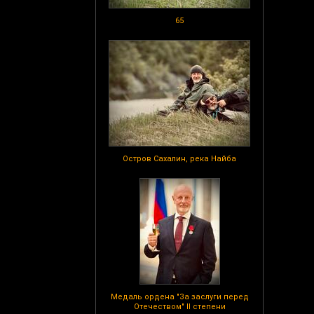
65
Остров Сахалин, река Найба
Медаль ордена "За заслуги перед
Отечеством" II степени