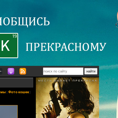
ьмы
|
Фото кошек
|