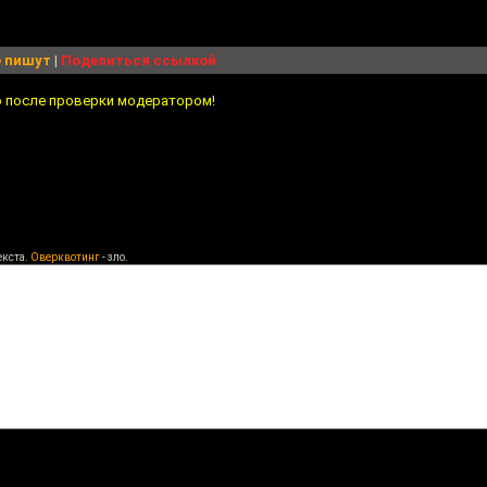
 пишут
|
Поделиться ссылкой
о после проверки модератором!
екста.
Оверквотинг
- зло.