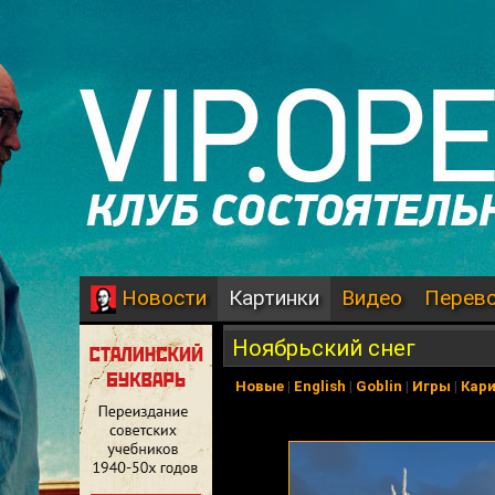
Картинки
Видео
Перев
Новости
Ноябрьский снег
Новые
|
English
|
Goblin
|
Игры
|
Кар