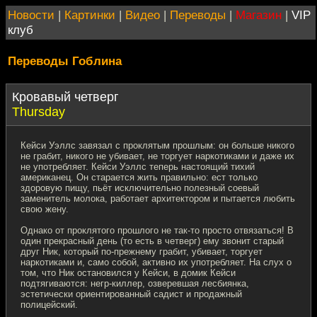
Новости
|
Картинки
|
Видео
|
Переводы
|
Магазин
|
VIP
клуб
Переводы Гоблина
Кровавый четверг
Thursday
Кейси Уэллс завязал с проклятым прошлым: он больше никого
не грабит, никого не убивает, не торгует наркотиками и даже их
не употребляет. Кейси Уэллс теперь настоящий тихий
американец. Он старается жить правильно: ест только
здоровую пищу, пьёт исключительно полезный соевый
заменитель молока, работает архитектором и пытается любить
свою жену.
Однако от проклятого прошлого не так-то просто отвязаться! В
один прекрасный день (то есть в четверг) ему звонит старый
друг Ник, который по-прежнему грабит, убивает, торгует
наркотиками и, само собой, активно их употребляет. На слух о
том, что Ник остановился у Кейси, в домик Кейси
подтягиваются: негр-киллер, озверевшая лесбиянка,
эстетически ориентированный садист и продажный
полицейский.