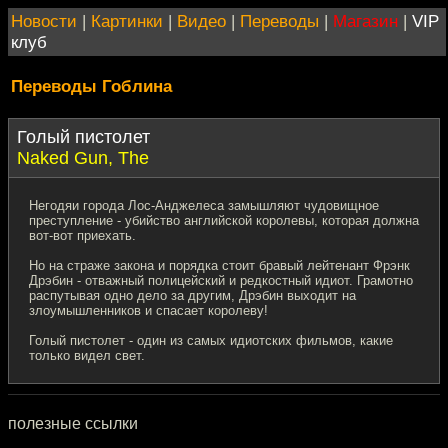
Новости
|
Картинки
|
Видео
|
Переводы
|
Магазин
|
VIP
клуб
Переводы Гоблина
Голый пистолет
Naked Gun, The
Негодяи города Лос-Анджелеса замышляют чудовищное
преступление - убийство английской королевы, которая должна
вот-вот приехать.
Но на страже закона и порядка стоит бравый лейтенант Фрэнк
Дрэбин - отважный полицейский и редкостный идиот. Грамотно
распутывая одно дело за другим, Дрэбин выходит на
злоумышленников и спасает королеву!
Голый пистолет - один из самых идиотских фильмов, какие
только видел свет.
полезные ссылки