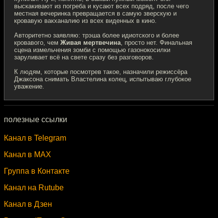
выскакивают из погреба и кусают всех подряд, после чего
местная вечеринка превращается в самую зверскую и
кровавую вакханалию из всех виденных в кино.
Авторитетно заявляю: трэша более идиотского и более
кровавого, чем
Живая мертвечина
, просто нет. Финальная
сцена измельчения зомби с помощью газонокосилки
заруливает всё на свете сразу без разговоров.
К людям, которые посмотрев такое, назначили режиссёра
Джаксона снимать Властелина колец, испытываю глубокое
уважение.
полезные ссылки
Канал в Telegram
Канал в MAX
Группа в Контакте
Канал на Rutube
Канал в Дзен