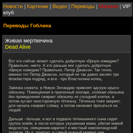
Новости
|
Картинки
|
Видео
|
Переводы
|
Магазин
|
VIP
клуб
Переводы Гоблина
Живая мертвечина
Dead Alive
Вот кто сейчас может сделать добротную ч0рную комедию?
Правильно, никто. А кто раньше мог сделать добротную
ч0рную комедию? Правильно, Питер Джаксон. Так точно,
именно тот Питер Джаксон, который не так давно заснял три
блокбастера подряд, и все - про Властелина колец.
Завязка сюжета: в Новую Зеландию привозят адскую крысо-
обезьяну. Помещённая в приличный зоопарк, злобная обезьяна
без промедления сжирает обезьяну из соседней клетки, а
потом кусает неосторожную тётеньку. Тётенька тоже звереет,
для начала сжирает собаку, а потом начинает бросаться на
людей.
Дальше - больше, и вот в подвале тётенькиного сына сидит
группа зомби, в числе которых укушенная мама, убитая мамой
медсестра, священник-каратист и местный новозеландский
хулиган. Ну и, понятно, в самый нужный момент они