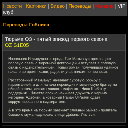
Новости
|
Картинки
|
Видео
|
Переводы
|
Магазин
|
VIP
клуб
Переводы Гоблина
Тюрьма ОЗ - пятый эпизод первого сезона
OZ S1E05
Начальник Изумрудного города Тим Макманус прекращает
половую связь с тюремной докторицей и вступает в половую
связь с надзирательницей. Новый роман, получивший удачное
начало во время казни, радости участникам не приносит.
Расстроенный Макманус начинает суровую борьбу с
наркоманией, и для начала переводит итальянскую братву на
общий режим, лишая главного мафиозо - Нино Шибетту -
поддержки. Шибетта срочно начинает дружить с чёрным
негодяем Адебизи, а коварный Райан О'Райли сдаёт
коррумпированного надзирателя.
А в это время на тюрьму заезжает злобный байкер - приятель
бывшего мужа надзирательницы Дайаны Уитлэси.