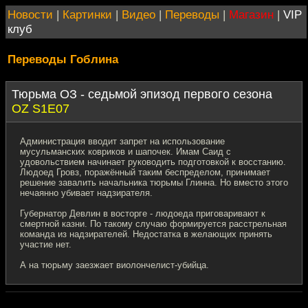
Новости
|
Картинки
|
Видео
|
Переводы
|
Магазин
|
VIP
клуб
Переводы Гоблина
Тюрьма ОЗ - седьмой эпизод первого сезона
OZ S1E07
Администрация вводит запрет на использование
мусульманских ковриков и шапочек. Имам Саид с
удовольствием начинает руководить подготовкой к восстанию.
Людоед Гровз, поражённый таким беспределом, принимает
решение завалить начальника тюрьмы Глинна. Но вместо этого
нечаянно убивает надзирателя.
Губернатор Девлин в восторге - людоеда приговаривают к
смертной казни. По такому случаю формируется расстрельная
команда из надзирателей. Недостатка в желающих принять
участие нет.
А на тюрьму заезжает виолончелист-убийца.