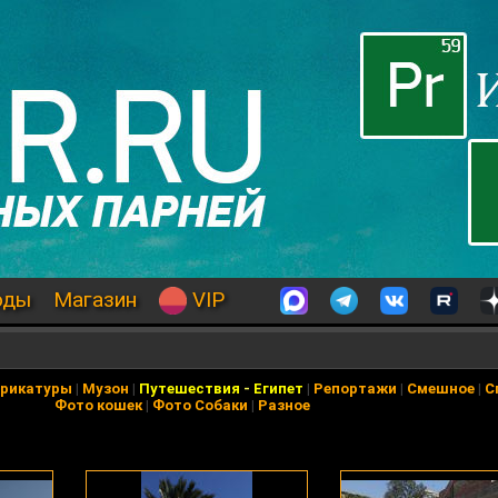
оды
Магазин
VIP
арикатуры
|
Музон
|
Путешествия
-
Египет
|
Репортажи
|
Смешное
|
С
Фото кошек
|
Фото Собаки
|
Разное