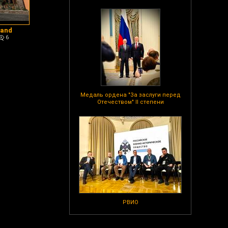
land
6
Медаль ордена "За заслуги перед
Отечеством" II степени
РВИО