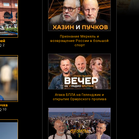
Признание Меркель и
зей
возвращение России в большой
2
спорт
Атака БПЛА на Геленджик и
открытие Ормузского пролива
очка
10