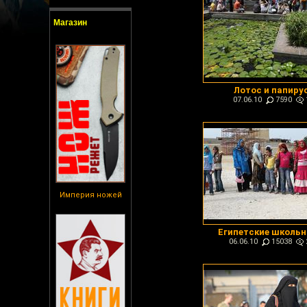
Магазин
Лотос и папиру
07.06.10
7590
Империя ножей
Египетские школь
06.06.10
15038