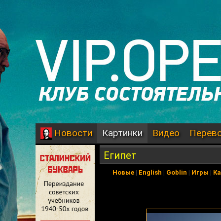
Картинки
Видео
Перев
Новости
Египет
Новые
|
English
|
Goblin
|
Игры
|
К