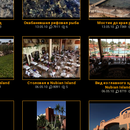
д
Окабаневшая рифовая рыба
Мостик до края 
3
13.05.10
7911
6
13.05.10
7369
sland
Столовая в Nubian Island
Вид из главного 
1
06.05.10
8091
5
Nubian Islan
06.05.10
8719