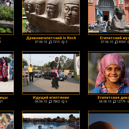
с
Древнеегипетский In Rock
Египетский му
1
07.06.10
7215
3
07.06.10
8504
ницы
Идущий египтянин
Египетская дев
21
06.06.10
7863
5
06.06.10
12779