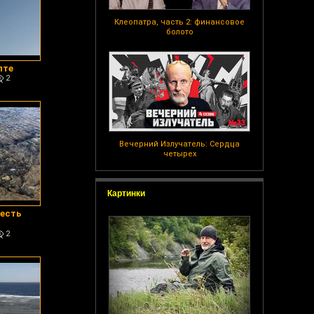
Клеопатра, часть 2: финансовое
болото
пте
2
Вечерний Излучатель: Сердца
четырех
Картинки
 есть
2