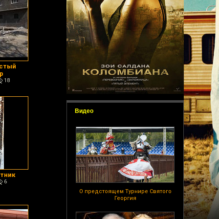
истый
р
18
Видео
тник
6
О предстоящем Турнире Святого
Георгия