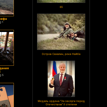
65
рифа
1
Остров Сахалин, река Найба
здания
d
5
Медаль ордена "За заслуги перед
Отечеством" II степени