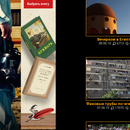
Вечерком в Егип
08.06.10
6713
Фановые трубы по-ег
07.06.10
17070