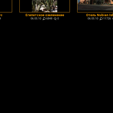
ус
Египетское озеленение
Отель Nubian Is
9
06.05.10
6848
0
06.05.10
11726