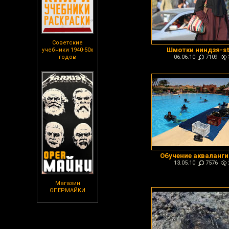
Советские
Шмотки ниндзя-st
учебники 1940-50х
годов
06.06.10
7109
Обучение акваланг
13.05.10
7576
Магазин
ОПЕРМАЙКИ