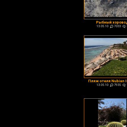
Рыбный хорово
13.05.10
7033
Пляж отеля Nubian I
13.05.10
7935