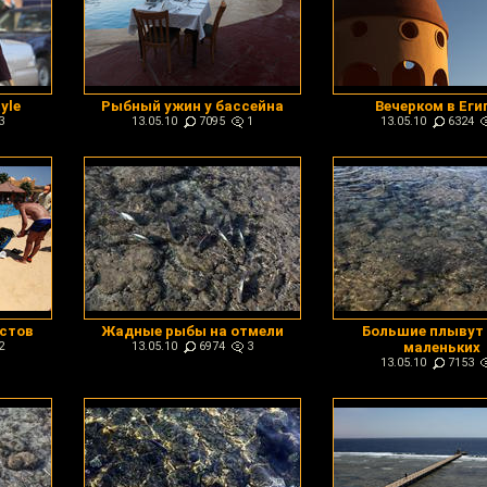
yle
Рыбный ужин у бассейна
Вечерком в Еги
3
13.05.10
7095
1
13.05.10
6324
истов
Жадные рыбы на отмели
Большие плывут
2
13.05.10
6974
3
маленьких
13.05.10
7153