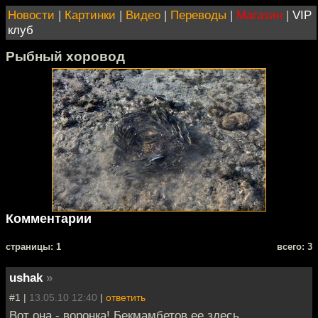
Новости
|
Картинки
|
Видео
|
Переводы
|
Магазин
|
VIP
клуб
Рыбный хоровод
Комментарии
cтраницы: 1
всего: 3
ushak
»
#1 |
13.05.10 12:40
|
ответить
Вот она - воронка! Бекмамбетов ее здесь