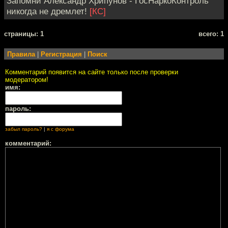
Запомни Александр Хрипунов - ГосНаркоКонтроль
никогда не дремлет!
[КС]
cтраницы: 1
всего: 1
Правила
|
Регистрация
|
Поиск
Комментарий появится на сайте только после проверки
модератором!
имя:
пароль:
забыл пароль?
|
я с форума
комментарий: