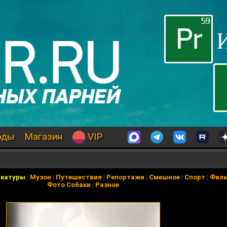
оды
Магазин
VIP
икатуры
|
Музон
|
Путешествия
|
Репортажи
|
Смешное
|
Спорт
|
Фил
Фото Собаки
|
Разное