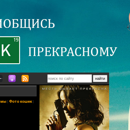
ьмы
|
Фото кошек
|