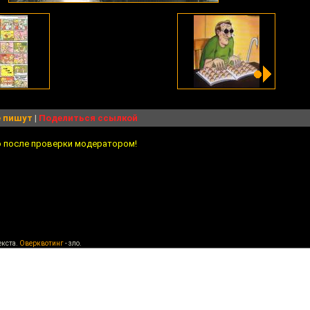
 пишут
|
Поделиться ссылкой
о после проверки модератором!
екста.
Оверквотинг
- зло.