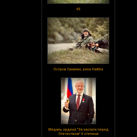
65
Остров Сахалин, река Найба
Медаль ордена "За заслуги перед
Отечеством" II степени