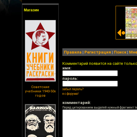
Магазин
Правила
|
Регистрация
|
Поиск
|
Мне
Комментарий появится на сайте тольк
имя:
пароль:
Советские
забыл пароль?
учебники 1940-50х
я с форума!
годов
комментарий:
Перед цитированием выделяй нужный фрагмент т