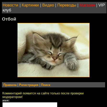
Новости
|
Картинки
|
Видео
|
Переводы
|
Магазин
|
VIP
клуб
Отбой
Правила
|
Регистрация
|
Поиск
Комментарий появится на сайте только после проверки
модератором!
имя: