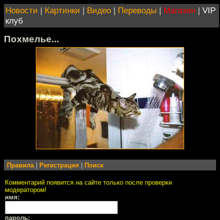
Новости
|
Картинки
|
Видео
|
Переводы
|
Магазин
|
VIP
клуб
Похмелье...
Правила
|
Регистрация
|
Поиск
Комментарий появится на сайте только после проверки
модератором!
имя:
пароль: