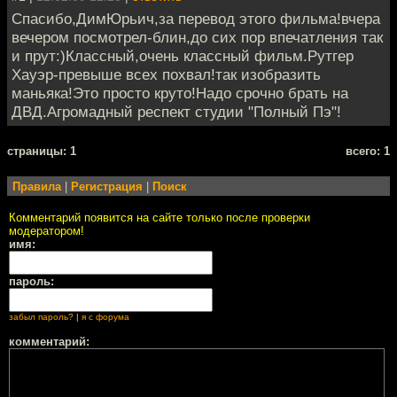
Спасибо,ДимЮрьич,за перевод этого фильма!вчера
вечером посмотрел-блин,до сих пор впечатления так
и прут:)Классный,очень классный фильм.Рутгер
Хауэр-превыше всех похвал!так изобразить
маньяка!Это просто круто!Надо срочно брать на
ДВД.Агромадный респект студии "Полный Пэ"!
cтраницы: 1
всего: 1
Правила
|
Регистрация
|
Поиск
Комментарий появится на сайте только после проверки
модератором!
имя:
пароль:
забыл пароль?
|
я с форума
комментарий: