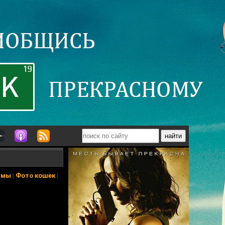
ьмы
|
Фото кошек
|