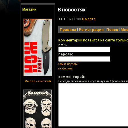
В новостях
Магазин
08.03.02 00:33
8 марта
Правила
|
Регистрация
|
Поиск
|
Мне
Комментарий появится на сайте тольк
имя:
пароль:
забыл пароль?
я с форума!
комментарий:
Империя ножей
Перед цитированием выделяй нужный фрагмент т