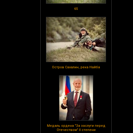
65
Остров Сахалин, река Найба
Медаль ордена "За заслуги перед
Отечеством" II степени