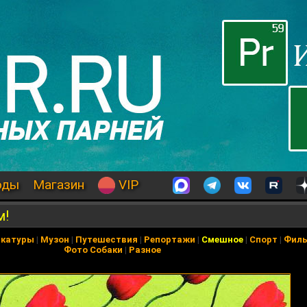
оды
Магазин
VIP
м!
икатуры
|
Музон
|
Путешествия
|
Репортажи
|
Смешное
|
Спорт
|
Фил
Фото Собаки
|
Разное