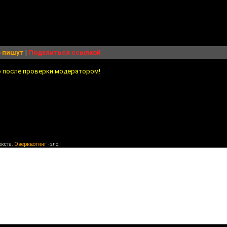
 пишут
|
Поделиться ссылкой
о после проверки модератором!
екста.
Оверквотинг
- зло.