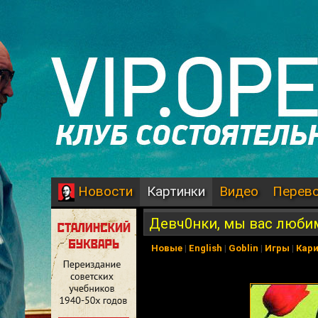
Картинки
Видео
Перев
Новости
Девч0нки, мы вас люби
Новые
|
English
|
Goblin
|
Игры
|
Кар