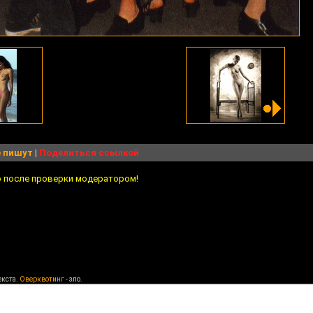
 пишут
|
Поделиться ссылкой
о после проверки модератором!
екста.
Оверквотинг
- зло.