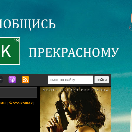
ьмы
|
Фото кошек
|