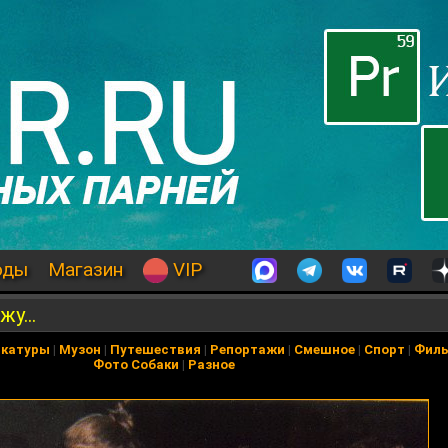
оды
Магазин
VIP
у...
икатуры
|
Музон
|
Путешествия
|
Репортажи
|
Смешное
|
Спорт
|
Фил
Фото Собаки
|
Разное