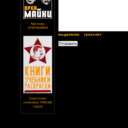
Магазин
ОПЕРМАЙКИ
выделение
транслит
Советские
учебники 1940-50х
годов