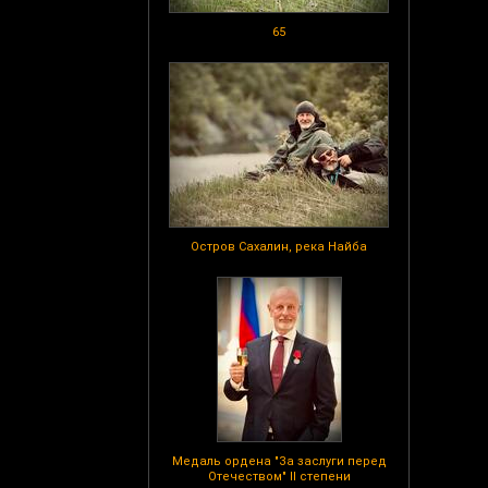
65
Остров Сахалин, река Найба
Медаль ордена "За заслуги перед
Отечеством" II степени